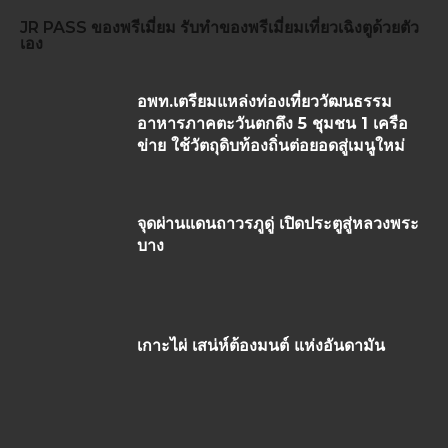
JR PASS
ของพรีเมี่ยม
รับทำของพรีเมี่ยม
เที่ยวเฉิงตูด้วยตัว
เอง
อพท.เตรียมแหล่งท่องเที่ยววัฒนธรรม
อาหารภาคตะวันตกดึง 5 ชุมชน 1 เครือ
ข่าย ใช้วัตถุดิบท้องถิ่นต่อยอดสู่เมนูใหม่
จุดผ่านแดนถาวรภูดู่ เปิดประตูสู่หลวงพระ
บาง
เกาะไผ่ เสน่ห์ต้องมนต์ แห่งอันดามัน