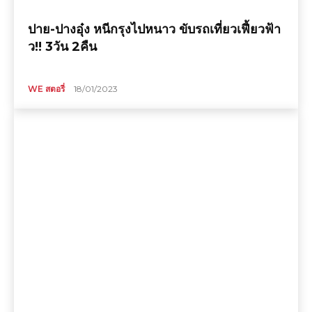
ปาย-ปางอุ๋ง หนีกรุงไปหนาว ขับรถเที่ยวเฟี้ยวฟ้า
ว!! 3วัน 2คืน
WE สตอรี่
18/01/2023