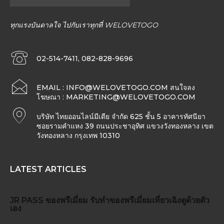
ทุกแรงบันดาลใจ ไปกับเราทุกที่ WELOVETOGO
02-514-7411, 082-828-9696
EMAIL :
INFO@WELOVETOGO.COM
สนใจลง
โฆษณา :
MARKETING@WELOVETOGO.COM
บริษัท ไทยออนไลน์มีเดีย จำกัด 625 ชั้น 5 อาคารทัศนียา
ซอยรามคำแหง 39 ถนนประชาอุทิศ แขวงวังทองหลาง เขต
วังทองหลาง กรุงเทพ 10310
LATEST ARTICLES
JR PASS
ของพรีเมี่ยม
รับทำของพรีเมี่ยม
เที่ยวเฉิงตูด้วยตัว
เอง