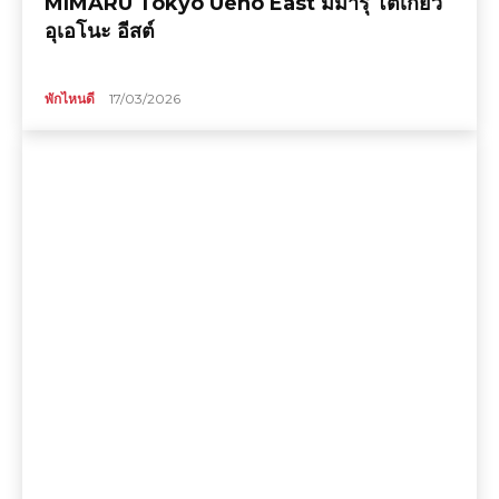
MIMARU Tokyo Ueno East มิมารุ โตเกียว
อุเอโนะ อีสต์
พักไหนดี
17/03/2026