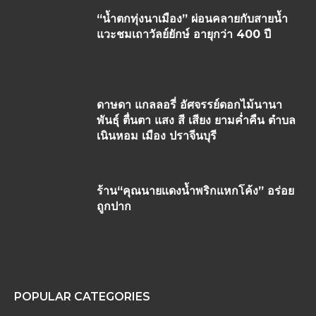
“น้ำตกทุ่งนาเมือง” ผ่อนคลายกับสายน้ำ
แวะชมเถาวัลย์ยักษ์ อายุกว่า 400 ปี
ดาษดา แกลลอรี่ อัศจรรย์ดอกไม้นานา
พันธุ์ ตื่นตา แสง สี เสียง ยามค่ำคืน ตำบล
เนินหอม เมือง ปราจีนบุรี
ร้าน“คุณนายเเดงน้ำพริกแหกโค้ง” อร่อย
ถูกปาก
POPULAR CATEGORIES