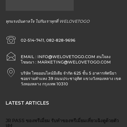
ทุกแรงบันดาลใจ ไปกับเราทุกที่ WELOVETOGO
02-514-7411, 082-828-9696
EMAIL :
INFO@WELOVETOGO.COM
สนใจลง
โฆษณา :
MARKETING@WELOVETOGO.COM
บริษัท ไทยออนไลน์มีเดีย จำกัด 625 ชั้น 5 อาคารทัศนียา
ซอยรามคำแหง 39 ถนนประชาอุทิศ แขวงวังทองหลาง เขต
วังทองหลาง กรุงเทพ 10310
LATEST ARTICLES
JR PASS
ของพรีเมี่ยม
รับทำของพรีเมี่ยม
เที่ยวเฉิงตูด้วยตัว
เอง