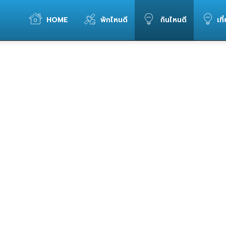
WELOVETOGO
HOME
พักไหนดี
กินไหนดี
เที
หน้าแรก
ของกิน ภาคกลาง
ของกิน นครสวรรค์
รวม
ข้อมูล
การ
ท่อง
เที่ยว