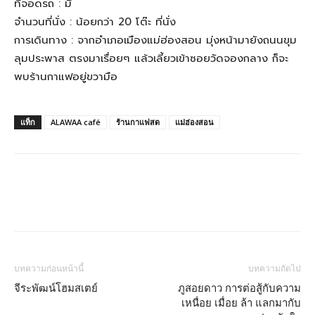
ที่จอดรถ : มี
จำนวนที่นั่ง : น้อยกว่า 20 โต๊ะ ที่นั่ง
การเดินทาง : จากอำเภอเมืองแม่ฮ่องสอน มุ่งหน้ามายังถนนขุม
ลุมประพาส ตรงมาเรื่อยๆ แล้วเลี้ยวเข้าซอยวัดจองกลาง ก็จะ
พบร้านกาแฟอยู่ขวามือ
แท็ก
ALAWAA café
ร้านกาแฟสด
แม่ฮ่องสอน
บทความก่อนหน้านี้
บทความถัดไป
จีระพัฒน์โฮมสเตย์
ภูสอยดาว การต่อสู้กับความ
เหนื่อย เมื่อย ล้า แลกมากับ