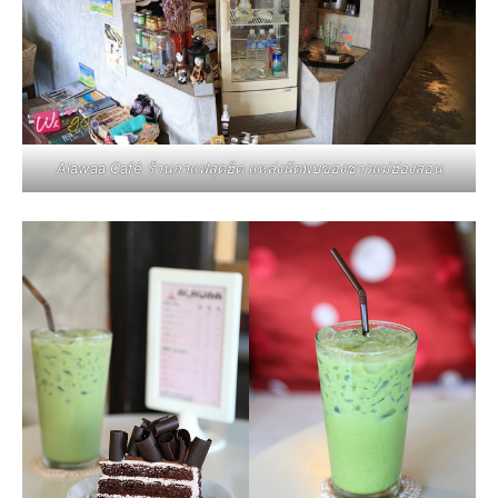
Alawaa Café ร้านกาแฟสุดฮิต แหล่งนัดพบของชาวแม่ฮ่องสอน