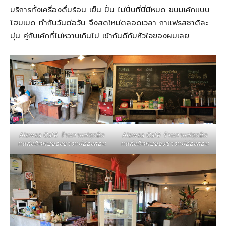
บริการทั้งเครื่องดื่มร้อน เย็น ปั่น ไม่ปั่นที่นี่มีหมด ขนมเค้กแบบ
โฮมเมด ทำกันวันต่อวัน จึงสดใหม่ตลอดเวลา กาแฟรสชาติละ
มุ่น คู่กับเค้กที่ไม่หวานเกินไป เข้ากันดีกับหัวใจของผมเลย
Alawaa Café ร้านกาแฟสุดฮิต
Alawaa Café ร้านกาแฟสุดฮิต
แหล่งนัดพบของชาวแม่ฮ่องสอน
แหล่งนัดพบของชาวแม่ฮ่องสอน