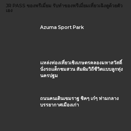
JR PASS
ของพรีเมี่ยม
รับทำของพรีเมี่ยม
เที่ยวเฉิงตูด้วยตัว
เอง
Azuma Sport Park
แหล่งท่องเที่ยวเชิงเกษตรคลองมหาสวัสดิ์
นั่งรถแต็กชมสวน สัมผัมวิถีชีวิตแบบลูกทุ่ง
นครปฐม
ถนนคนเดินเขมราฐ ชิคๆ เก๋ๆ ท่ามกลาง
บรรยากาศเมืองเก่า