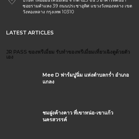
บริษัท ไทยออนไลน์มีเดีย จำกัด 625 ชั้น 5 อาคารทัศนียา
ซอยรามคำแหง 39 ถนนประชาอุทิศ แขวงวังทองหลาง เขต
วังทองหลาง กรุงเทพ 10310
LATEST ARTICLES
JR PASS
ของพรีเมี่ยม
รับทำของพรีเมี่ยม
เที่ยวเฉิงตูด้วยตัว
เอง
Mee D ฟาร์มปูนิ่ม แห่งตำบลกร่ำ อำเภอ
แกลง
ชมฝูงค้างคาว ที่เขาหน่อ-เขาแก้ว
นครสวรรค์