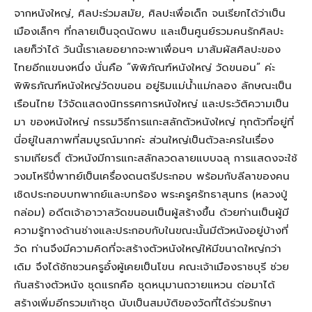
จากหนังใหญ่, ศิลปะร่วมสมัย, ศิลปะเพื่อเด็ก จนเรียกได้ว่าเป็น
เมืองเล็กๆ ที่กลายเป็นจุดนัดพบ และเป็นศูนย์รวมคนรักศิลปะ
เลยก็ว่าได้ วันนี้เราเลยอยากจะพาเพื่อนๆ มาสัมผัสศิลปะของ
ไทยอีกแขนงหนึ่ง นั่นคือ “พิพิภัณฑ์หนังใหญ่ วัดขนอน” ค่ะ
พิพิธภัณฑ์หนังใหญ่วัดขนอน อยู่ริมแม่น้ำแม่กลอง ลักษณะเป็น
เรือนไทย ไว้จัดแสดงนิทรรศการหนังใหญ่ และประวัติความเป็น
มา ของหนังใหญ่ กรรมวิธีการแกะสลักตัวหนังใหญ่ ทุกตัวที่อยู่ที่
นี่อยู่ในสภาพที่สมบูรณ์มากค่ะ ส่วนใหญ่เป็นตัวละครในเรื่อง
รามเกียรติ์ ตัวหนังมีการแกะสลักลวดลายแบบฉลุ การแสดงจะใช้
วงมโหรีปี่พาทย์เป็นเครื่องดนตรีประกอบ พร้อมกับลีลาของคน
เชิดประกอบบทพากย์และบทร้อง พระครูศรัทธาสุนทร (หลวงปู่
กล่อม) อดีตเจ้าอาวาสวัดขนอนเป็นผู้สร้างขื้น ด้วยท่านเป็นผู้มี
ความรู้ทางด้านช่างและประกอบกับในขณะนั้นมีตัวหนังอยู่บ้างที่
วัด ท่านจึงมีความคิดที่จะสร้างตัวหนังใหญ่ให้มีขนาดใหญ่กว่า
เดิม จึงได้ชักชวนครูอั๋งผู้เคยเป็นโขน คณะเจ้าเมืองราชบุรี ช่วย
กันสร้างตัวหนัง ชุดแรกคือ ชุดหนุมานถวายแหวน ต่อมาได้
สร้างเพิ่มอีกรวมเก้าชุด นับเป็นสมบัติของวัดที่ได้ร่วมรักษา