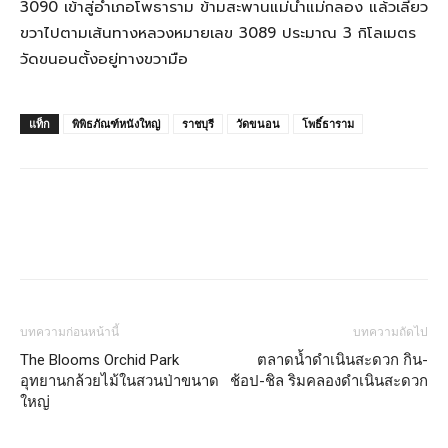
3090 เข้าสู่อำเภอโพธาราม ข้ามสะพานแม่น้ำแม่กลอง แล้วเลี้ยว
ขวาไปตามเส้นทางหลวงหมายเลข 3089 ประมาณ 3 กิโลเมตร
วัดขนอนตั้งอยู่ทางขวามือ
แท็ก
พิพิธภัณฑ์หนังใหญ่
ราชบุรี
วัดขนอน
โพธิ์ธาราม
บทความก่อนหน้านี้
บทความถัดไป
The Blooms Orchid Park
ตลาดน้ำดำเนินสะดวก กิน-
อุทยานกล้วยไม้ในสวนป่าขนาด
ช้อป-ชิล ริมคลองดำเนินสะดวก
ใหญ่