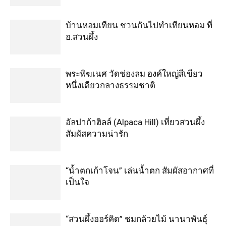
บ้านหอมเทียน ชวนกันไปทำเทียนหอม ที่
อ.สวนผึ้ง
พระพิฆเนศ วัดช่องลม องค์ใหญ่สีเขียว
หนึ่งเดียวกลางธรรมชาติ
อัลปาก้าฮิลล์ (Alpaca Hill) เที่ยวสวนผึ้ง
สัมผัสความน่ารัก
“น้ำตกเก้าโจน” เล่นน้ำตก สัมผัสอากาศที่
เป็นใจ
“สวนผึ้งออร์คิด” ชมกล้วยไม้ นานาพันธุ์