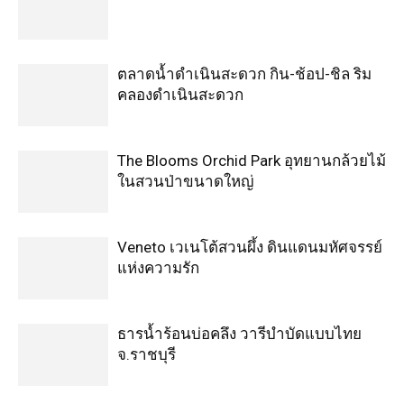
ตลาดน้ำดำเนินสะดวก กิน-ช้อป-ชิล ริม
คลองดำเนินสะดวก
The Blooms Orchid Park อุทยานกล้วยไม้
ในสวนป่าขนาดใหญ่
Veneto เวเนโต้สวนผึ้ง ดินแดนมหัศจรรย์
แห่งความรัก
ธารน้ำร้อนบ่อคลึง วารีบำบัดแบบไทย
จ.ราชบุรี