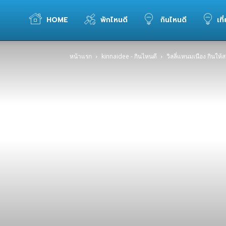
WELOVETOGO
HOME
พักไหนดี
กินไหนดี
เที
หน้าแรก
kinnaidee - กินไหนดี
วิลลี่แหนมเนือง กินให
รวม
ข้อมูล
การ
ท่อง
เที่ยว