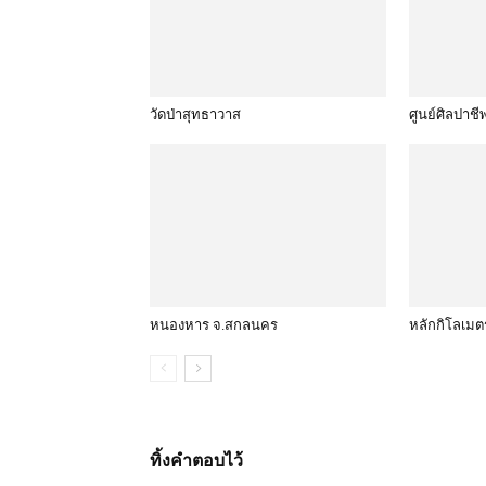
วัดป่าสุทธาวาส
ศูนย์ศิลปาช
หนองหาร จ.สกลนคร
หลักกิโลเมต
ทิ้งคำตอบไว้