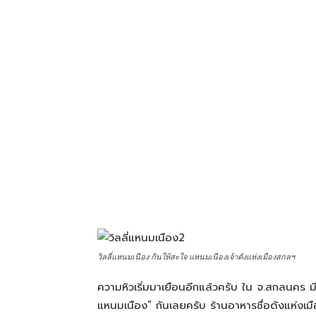
โรงแรม
แหล่ง
ท่อง
เที่ยว
ที่
วิลลี่แหนมเนือง กินให้สะใจ แหนมเนืองเจ้าดังแห่งเมืองสกลฯ
ความหิวเริ่มมาเยือนอีกแล้วครับ ใน จ.สกลนคร มีร
คุณ
แหนมเนือง” กันเลยครับ ร้านอาหารชื่อดังแห่งเมื