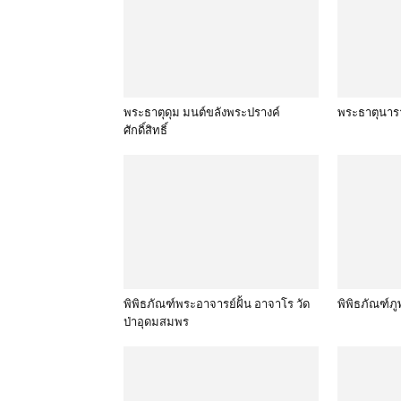
พระธาตุดุม มนต์ขลังพระปรางค์
พระธาตุนาร
ศักดิ์สิทธิ์
พิพิธภัณฑ์พระอาจารย์ฝั้น อาจาโร วัด
พิพิธภัณฑ์ภ
ป่าอุดมสมพร