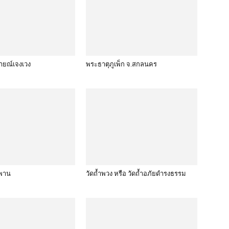
ายณ์เจงเวง
พระธาตุภูเพ็ก จ.สกลนคร
ูพาน
วัดถ้ำพวง หรือ วัดถ้ำอภัยดำรงธรรม