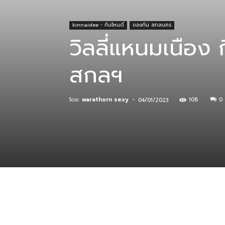
kinnaidee - กินไหนดี
ของกิน สกลนคร
ที่
วิลลี่แหนมเนือง 
สกลฯ
กิน
โดย
warathorn sexy
-
108
0
04/01/2023
ร้าน
อาหาร
ที่พัก
แบ่งปัน