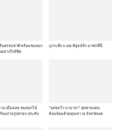
ลิ่นธรรมชาติ พร้อมชมดอก
ภูกระดึง จ.เลย พิสูจน์รัก มาพักที่นี่
งอย่างใกล้ชิด
ส ณ เมืองเลย ชมดอกไม้
“จุดชมวิว นามาลา” สุดชายแดน
ร้อมถ่ายรูปสวยๆ ประทับ
ห้อมล้อมด้วยหุบเขา ณ จังหวัดเลย