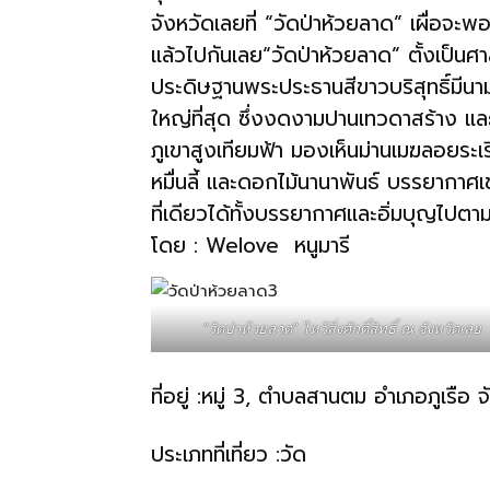
จังหวัดเลยที่ “วัดป่าห้วยลาด” เผื่อจะพ
แล้วไปกันเลย“วัดป่าห้วยลาด” ตั้งเป็นศาล
สามารถ
ประดิษฐานพระประธานสีขาวบริสุทธิ์มีน
ใหญ่ที่สุด ซึ่งงดงามปานเทวดาสร้าง และ
ภูเขาสูงเทียมฟ้า มองเห็นม่านเมฆลอยร
เที่ยว
หมื่นลี้ และดอกไม้นานาพันธ์ บรรยากาศเ
ที่เดียวได้ทั้งบรรยากาศและอิ่มบุญไป
ด้วย
โดย : Welove หนูมารี
ตัว
“วัดป่าห้วยลาด” ไหว้สิ่งศักดิ์สิทธิ์ ณ จังหวัดเลย
ที่อยู่ :หมู่ 3, ตําบลสานตม อําเภอภูเรื
เอง
ประเภทที่เที่ยว :วัด