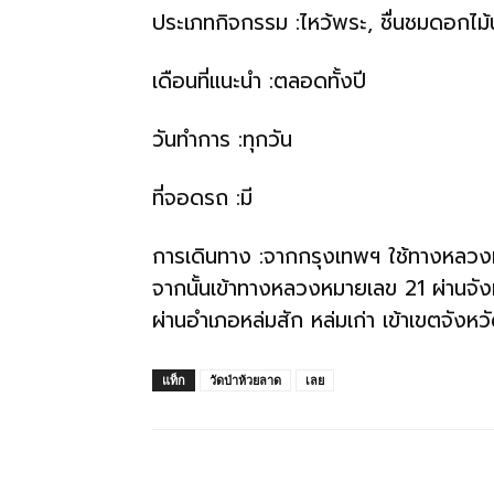
ทั้ง
ประเภทกิจกรรม :ไหว้พระ, ชื่นชมดอกไม้
เดือนที่แนะนำ :ตลอดทั้งปี
ใน
วันทำการ :ทุกวัน
ประเทศไทย
ที่จอดรถ :มี
การเดินทาง :จากกรุงเทพฯ ใช้ทางหลวงห
และ
จากนั้นเข้าทางหลวงหมายเลข 21 ผ่านจ
ผ่านอำเภอหล่มสัก หล่มเก่า เข้าเขตจังหว
ต่าง
แท็ก
วัดป่าห้วยลาด
เลย
ประเทศ