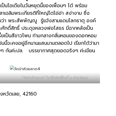
อเป็นไอเดียในวันหยุดนี้ของเพื่อนๆ ได้ พร้อม
าเฉลิมพระเกียรติที่ใหญ่โตโอ่อ่า สง่างาม ซึ่ง
ามว่า พระสัพพัญญู รู้แจ้งสามแดนโลกธาตุ องค์
ศักดิ์สิทธิ์ ประดุจหลวงพ่อโสธร มีฉากหลังเป็น
ะเรี่ยเป็นสีขาวโพน ท่ามกลางกลิ่นหอมของดอกหอม
ช่นนี้จะคงอยู่อีกนานแสนนานตลอดไป เรียกได้ว่ามา
ตามๆ กันค่ะปล. บรรยากาศสุดยอดจริงๆ ค่ะเขียน
“วัดป่าห้วยลาด” ไหว้สิ่งศักดิ์สิทธิ์ ณ จังหวัดเลย
อ จังหวัดเลย, 42160