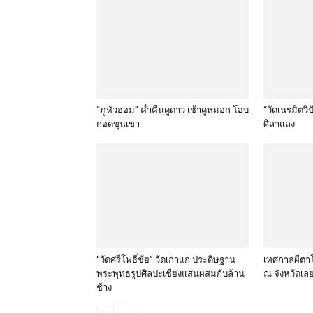
“ภูหัวฮ่อม” ค่ำคืนดูดาว เช้าดูหมอก โอบ
“วัดเนรมิตว
กอดขุนเขา
ศิลาแลง
“วัดศรีโพธิ์ชัย” วัดเก่าแก่ ประดิษฐาน
เทศกาลผีตา
พระพุทธรูปศิลปะเชียงแสนผสมกับล้าน
ณ จังหวัดเล
ช้าง