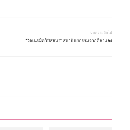
บทความถัดไป
“วัดเนรมิตวิปัสสนา” สถาปัตยกรรมจากศิลาแลง