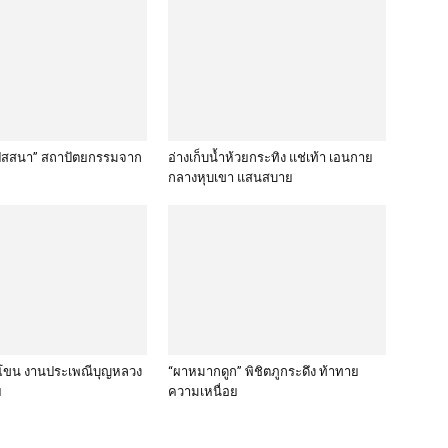
ิปัสสนา” สถาปัตยกรรมจาก
อ่างเก็บน้ำห้วยกระทิง แช่เท้า เอนกาย
กลางหุบเขา แสนสบาย
โขน งานประเพณีบุญหลวง
“ผาหมากดูก” พิชิตภูกระดึง ท้าทาย
ย
ความเหนื่อย