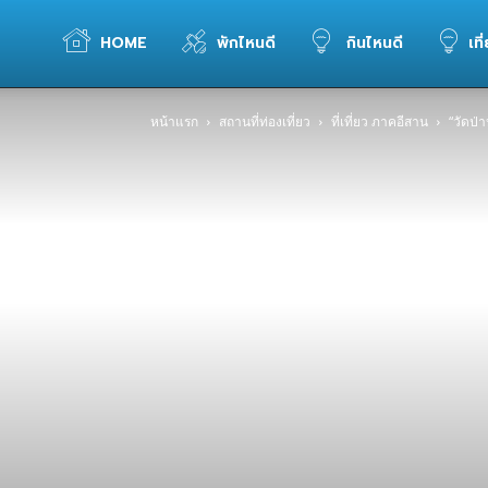
WELOVETOGO
HOME
พักไหนดี
กินไหนดี
เที
หน้าแรก
สถานที่ท่องเที่ยว
ที่เที่ยว ภาคอีสาน
“วัดป่า
รวม
ข้อมูล
การ
ท่อง
เที่ยว