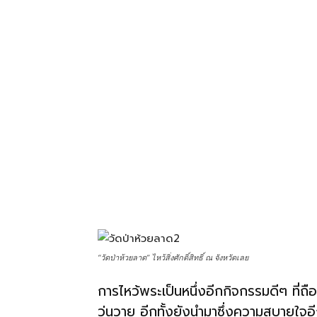
โรงแรม
แหล่ง
ท่อง
เที่ยว
ที่
“วัดป่าห้วยลาด” ไหว้สิ่งศักดิ์สิทธิ์ ณ จังหวัดเลย
การไหว้พระเป็นหนึ่งอีกกิจกรรมดีๆ ที่ถ
คุณ
วุ่นวาย อีกทั้งยังนำมาซึ่งความสบายใจอีกด