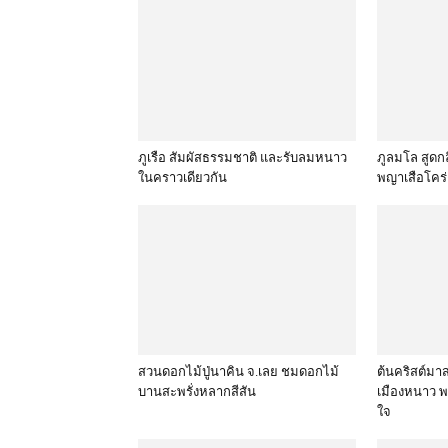
ภูเรือ สัมผัสธรรมชาติ และรับลมหนาว
ภูลมโล สูดก
ในคราวเดียวกัน
พญาเสือโคร่
สวนดอกไม้ปู่นาคิน จ.เลย ชมดอกไม้
ต้นคริสต์มา
บานสะพรั่งหลากสีสัน
เมืองหนาว พ
ใจ