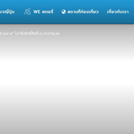
่ยวญี่ปุ่น
WE สตอรี่
สถานที่ท่องเที่ยว
เกี่ยวกับเรา
ห้วยลาด” ไหว้สิ่งศักดิ์สิทธิ์ ณ จังหวัดเลย