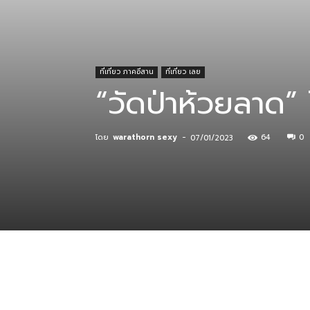
ที่
ที่เที่ยว ภาคอีสาน
ที่เที่ยว เลย
“วัดป่าห้วยลาด” ไ
กิน
โดย
warathorn sexy
-
64
0
07/01/2023
ร้าน
อาหาร
ที่พัก
แบ่งปัน