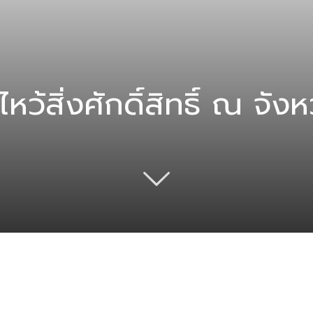
หว้สิ่งศักดิ์สิทธิ์ ณ จัง