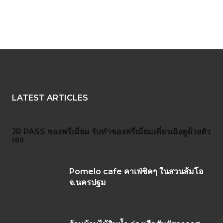
LATEST ARTICLES
JR PASS
ของพรีเมี่ยม
รับทำของพรีเมี่ยม
เที่ยวเฉิงตูด้วยตัว
เอง
Pomelo cafe คาเฟ่ชิคๆ ในสวนส้มโอ
จ.นครปฐม