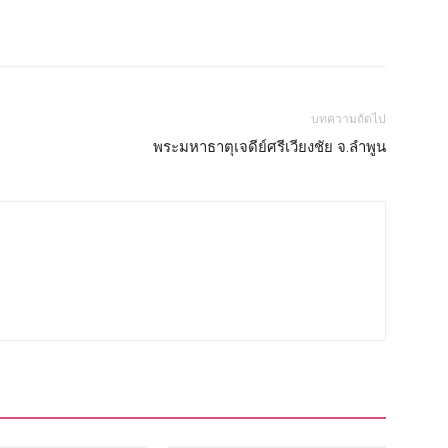
บทความถัดไป
พระมหาธาตุเจดีย์ศรีเวียงชัย จ.ลำพูน