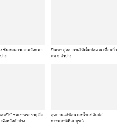
ือง ชื่นชมความงามวัดพม่า
ปีนเขา สูดอากาศให้เต็มปอด ณ เขื่อนกิ่ว
ำปาง
ลม จ.ลำปาง
อมปิง” ชมเงาพระธาตุ สิ่ง
อุทยานแจ้ซ้อน แช่น้ำแร่ สัมผัส
งจังหวัดลำปาง
ธรรมชาติที่สมบูรณ์