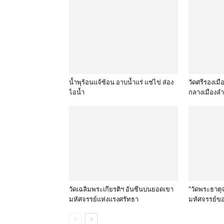
น้ำพุร้อนแจ้ซ้อน อาบน้ำแร่ แช่ไข่ ส่อง
วัดศรีรองเม
ไอน้ำ
กลางเมืองล
วัดเฉลิมพระเกียรติฯ อันซีนบนยอดเขา
“วัดพระธาตุจ
มหัศจรรย์แห่งแรงศรัทธา
มหัศจรรย์ขอ