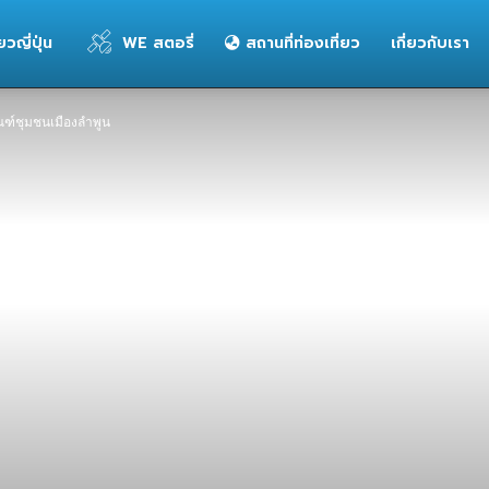
่ยวญี่ปุ่น
WE สตอรี่
สถานที่ท่องเที่ยว
เกี่ยวกับเรา
ณฑ์ชุมชนเมืองลําพูน