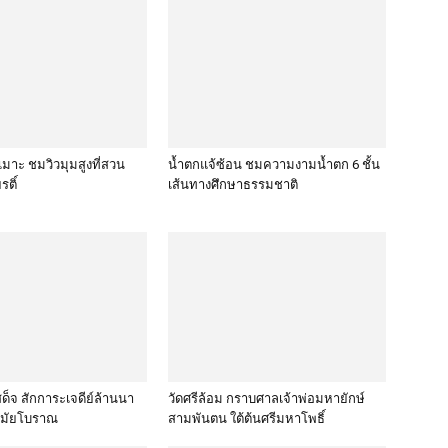
่เมาะ ชมวิวมุมสูงที่สวน
น้ำตกแจ้ซ้อน ชมความงามน้ำตก 6 ชั้น
รติ์
เส้นทางศึกษาธรรมชาติ
ด็จ สักการะเจดีย์ล้านนา
วัดศรีล้อม กราบศาลเจ้าพ่อมหายักษ์
สมัยโบราณ
สามพันตน ใต้ต้นศรีมหาโพธิ์