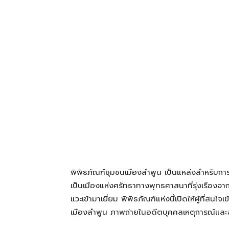
โรงแรม
แหล่ง
ท่อง
เที่ยว
พิพิธภัณฑ์ชุมชนเมืองลำพูน เป็นแหล่งสำหรับการเ
ที่
เป็นเมืองแห่งศรัทธาทางพุทธศาสนาที่รุ่งเรืองจากอ
แวะเข้ามาเยี่ยม พิพิธภัณฑ์แห่งนี้เปิดให้ผู้ที่สนใ
เมืองลำพูน ภาพถ่ายในอดีตบุคคลเหตุการณ์และสถา
คุณ