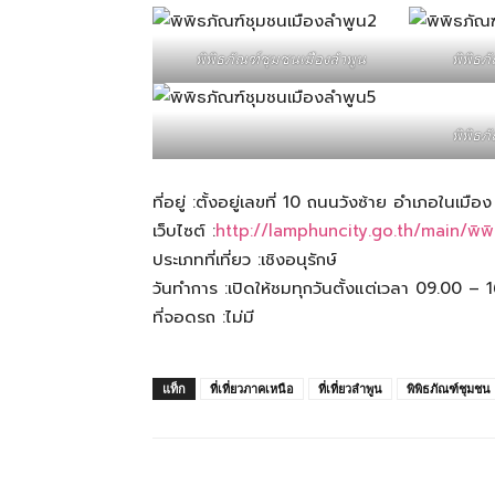
สามารถ
พิพิธภัณฑ์ชุมชนเมืองลําพูน
พิพิธภ
พิพิธภ
เที่ยว
ที่อยู่ :ตั้งอยู่เลขที่ 10 ถนนวังซ้าย อำเภอในเมือ
เว็บไซต์ :
http://lamphuncity.go.th/main/พิพิ
ด้วย
ประเภทที่เที่ยว :เชิงอนุรักษ์
วันทำการ :เปิดให้ชมทุกวันตั้งแต่เวลา 09.00 – 
ที่จอดรถ :ไม่มี
ตัว
แท็ก
ที่เที่ยวภาคเหนือ
ที่เที่ยวลำพูน
พิพิธภัณฑ์ชุมชน
เอง