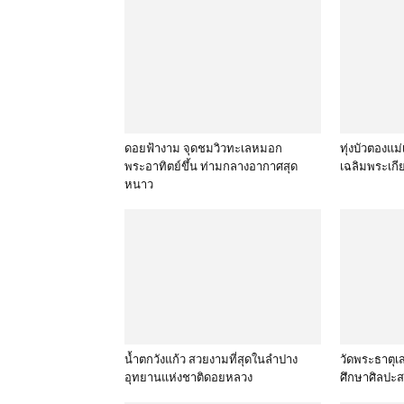
ดอยฟ้างาม จุดชมวิวทะเลหมอก
ทุ่งบัวตองแม
พระอาทิตย์ขึ้น ท่ามกลางอากาศสุด
เฉลิมพระเกีย
หนาว
น้ำตกวังแก้ว สวยงามที่สุดในลำปาง
วัดพระธาตุเส
อุทยานแห่งชาติดอยหลวง
ศึกษาศิลปะ