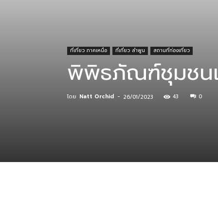
ที่
ที่เที่ยว ภาคเหนือ
ที่เที่ยว ลำพูน
สถานที่ท่องเที่ยว
พิพิธภัณฑ์ชุมชนเ
กิน
โดย
Natt Orchid
-
43
0
26/01/2023
ร้าน
อาหาร
ที่พัก
แบ่งปัน