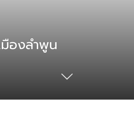
มืองลําพูน