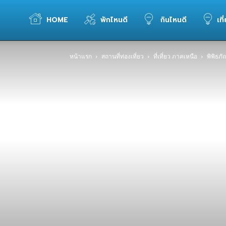
WELOVETOGO
HOME
พักไหนดี
กินไหนดี
เที
หน้าแรก
สถานที่ท่องเที่ยว
ที่เที่ยว ภาคเหนือ
พิพิธภั
รวม
ข้อมูล
การ
ท่อง
เที่ยว