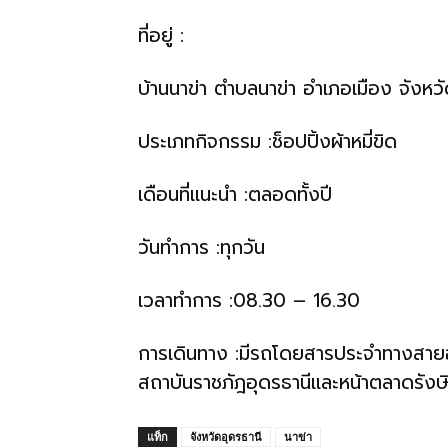
ทั้ง
ที่อยู่ :
บ้านนาข่า ตำบลนาข่า อำเภอเมือง จังหวั
ใน
ประเภทกิจกรรม :ช็อปปิ้งผ้าหมี่ขิด
ประเทศไทย
เดือนที่แนะนำ :ตลอดทั้งปี
วันทำการ :ทุกวัน
และ
เวลาทำการ :08.30 – 16.30
ต่าง
การเดินทาง :มีรถโดยสารประจำทางสายอุดรธ
สถาบันราชภัฎอุดรธานีและหน้าตลาดรัง
ประเทศ
แท็ก
จังหวัดอุดรธานี
นาข่า