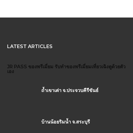
LATEST ARTICLES
JR PASS
ของพรีเมี่ยม
รับทำของพรีเมี่ยม
เที่ยวเฉิงตูด้วยตัว
เอง
ถ้ำเขาเต่า จ.ประจวบคีรีขันธ์
บ้านน้อยริมน้ำ จ.สระบุรี