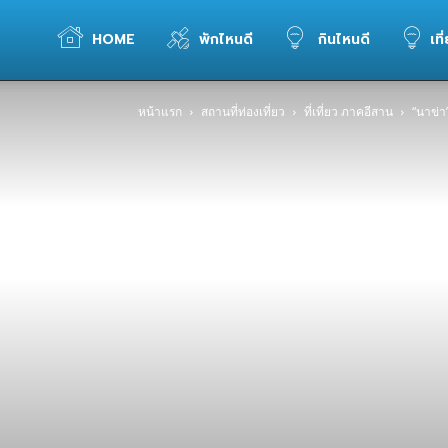
WELOVETOGO
HOME
พักไหนดี
กินไหนดี
เที
หน้าแรก
สถานที่ท่องเที่ยว
ที่เที่ยว ภาคอีสาน
“นาข่า
รวม
ข้อมูล
การ
ท่อง
เที่ยว