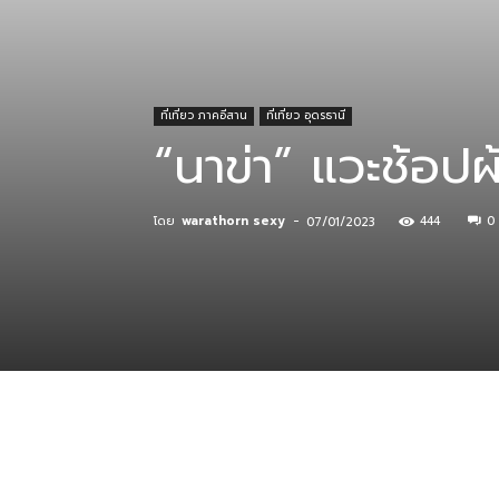
ที่
ที่เที่ยว ภาคอีสาน
ที่เที่ยว อุดรธานี
“นาข่า” แวะช้อป
กิน
โดย
warathorn sexy
-
444
0
07/01/2023
ร้าน
อาหาร
ที่พัก
แบ่งปัน