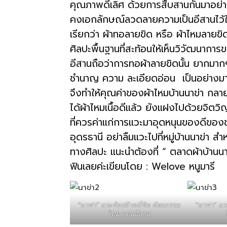
คุณภาพดีเลิศ ด้วยการสืบสานกันมาอย
คงเอกลักษณ์ลวดลายความเป็นอีสานไว้ในผ
สามารถ
เรียกว่า ผ้าทอลายขิด หรือ ผ้าไหมลายขิด
ศิลปะพื้นฐานที่สะท้อนให้เห็นวิวัฒนาก
อีสานถือว่าการทอผ้าลายขิดนั้น ยากมาก
เที่ยว
ชำนาญ ความ ละเอียดอ่อน เป็นอย่างมาก กว
จึงทำให้คุณค่าของผ้าไหมบ้านนาข่า กลาย
ได้ผ้าไหมเนื้อดีแล้ว ยังแฝงไปด้วยจิ
ด้วย
ที่ควรค่าแก่การแวะมาอุดหนุนของดีของช
อุดรธานี อย่าลืมแวะไปที่หมู่บ้านนาข่า 
ตัว
ทางศิลปะ แนะนำต้องที่ “ ตลาดผ้าบ้านนา
ฟินเลยค่ะเขียนโดย : Welove หนูมารี
เอง
“นาข่า” แวะช้อปผ้าหมี่ขิด หัตถกรรม
“นาข่า” แว
ไทย แดนอีสาน