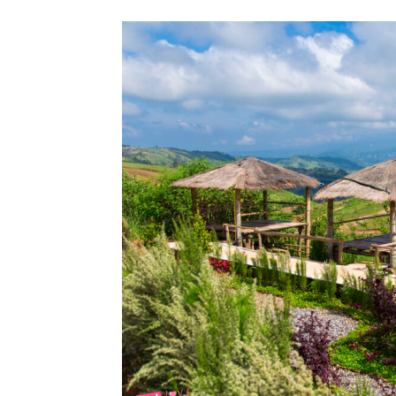
สามารถ
เที่ยว
ด้วย
ตัว
เอง