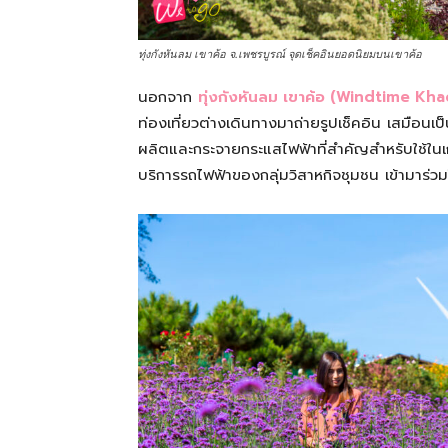
ทั้ง
ทุ่งกังหันลม เขาค้อ จ.เพชรบูรณ์ จุดเช็คอินยอดนิยมบนเขาค้อ
ใน
นอกจาก
ทุ่งกังหันลม เขาค้อ (Windtime Kh
ท่องเที่ยวต่างเดินทางมาถ่ายรูปเช็คอิน เสมือนเป็น
ผลิตและกระจายกระแสไฟฟ้าที่สำคัญสำหรับใช้ใน
ประเทศไทย
บริการรถไฟฟ้าของกลุ่มวิสาหกิจชุมชน เข้ามาร่วมใ
และ
ต่าง
ประเทศ