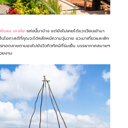
ังหันลม เขาค้อ
แห่งนี้มาบ้าง แต่ยังไม่เคยได้แวะเวียนเข้ามา
็นโอกาสดีที่คุณจะได้หลีกหนีความวุ่นวาย แวะมาเที่ยวและพัก
การทอดสายตามองไปยังวิวทิวทัศน์ที่ร่มเย็น บรรยากาศสบายๆ
สวยงาม