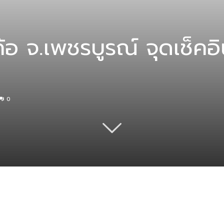
าค้อ จ.เพชรบูรณ์ จุดเช็
0