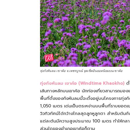
ทุ่งกังหันลม เขาค้อ จ.เพชรบูรณ์ จุดเช็คอินยอดนิยมบนเขาค้อ
ทุ่งกังหันลม เขาค้อ (Windtime Khaokho)
ตั
เส้นทางหลักบนเขาค้อ นักท่องเที่ยวสามารถมองเห
พื้นที่ตั้งของกังหันลมนี้จะตั้งอยู่บนโครงการทุ่
1,050 เมตร เด่นเป็นตระหง่านบนพื้นที่ราบยอดเข
วิวทิวทัศน์ได้กว้างไกลสุดลูกหูลูกตา สำหรับต้นก
แต่ละต้นมีความสูงประมาณ 100 เมตร ทำให้กลายเ
ส่วนใดของอำเภอเขาค้อก็ตาม