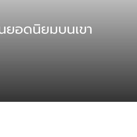
คอินยอดนิยมบนเขา