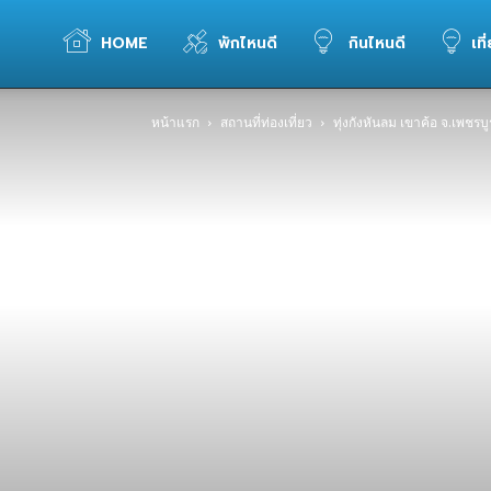
WELOVETOGO
HOME
พักไหนดี
กินไหนดี
เที
หน้าแรก
สถานที่ท่องเที่ยว
ทุ่งกังหันลม เขาค้อ จ.เพชร
รวม
ข้อมูล
การ
ท่อง
เที่ยว