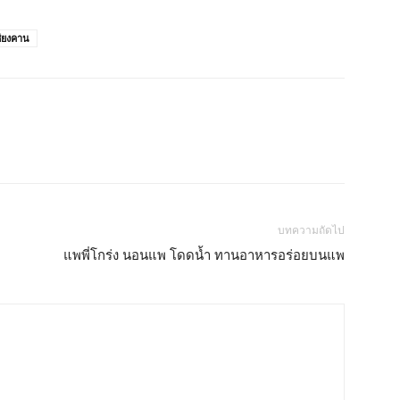
ชียงคาน
บทความถัดไป
แพพี่โกร่ง นอนแพ โดดน้ำ ทานอาหารอร่อยบนแพ