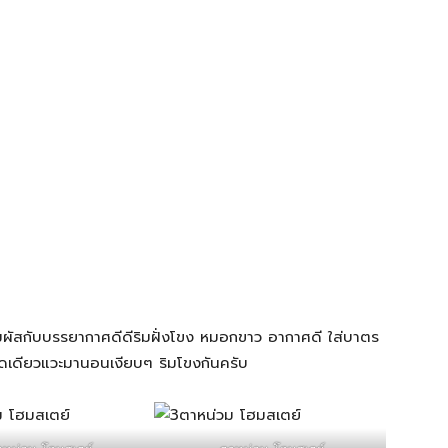
สัมผัสกับบรรยากาศดีดีริมฝั่งโขง หมอกขาว อากาศดี ใส่บาตร
นิดเดียวแวะมานอนเงียบๆ ริมโขงกันครับ