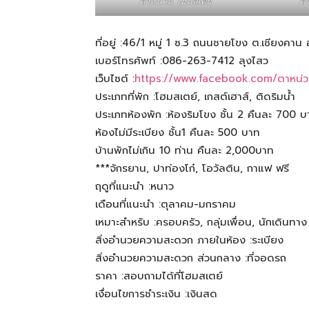
ตาหน่วม โฮมสเตย์
ตา
สามารถ
ที่อยู่ :46/1 หมู่ 1 ซ.3 ถนนชายโขง ต.เชียงคา
เบอร์โทรศัพท์ :086-263-7412 ลุงไสว
เว็บไซต์ :
https://www.facebook.com/ตาหน่
เที่ยว
ประเภทที่พัก :โฮมสเตย์, เกสต์เฮาส์, ติดริมน้ำ
ประเภทห้องพัก :ห้องริมโขง ชั้น 2 คืนละ 700 บ
ห้องไม่มีระเบียง ชั้น1 คืนละ 500 บาท
ด้วย
บ้านพักไม่เกิน 10 ท่าน คืนละ 2,000บาท
***จักรยาน, ปาท่องโก๋, โอวัลติน, กาแฟ ฟรี
ฤดูที่แนะนำ :หนาว
ตัว
เดือนที่แนะนำ :ตุลาคม-มกราคม
เหมาะสำหรับ :ครอบครัว, กลุ่มเพื่อน, นักเดินทาง
สิ่งอำนวยความสะดวก ภายในห้อง :ระเบียง
สิ่งอำนวยความสะดวก ส่วนกลาง :ที่จอดรถ
เอง
ราคา :สอบถามได้ที่โฮมสเตย์
เงื่อนไขการชำระเงิน :เงินสด