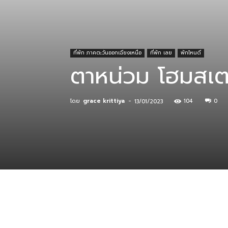
ที่
ที่พัก ภาคตะวันออกเฉียงเหนือ
ที่พัก เลย
พักไหนดี
ตาหน่วม โฮมสเต
กิน
โดย
grace krittiya
-
104
0
13/01/2023
ร้าน
อาหาร
ที่พัก
แบ่งปัน