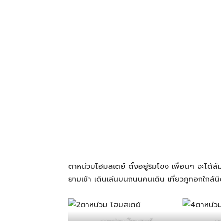
โรงแรม
แหล่ง
ท่อง
เที่ยว
ตาหน่วมโฮมสเตย์ ตั้งอยู่ริมโขง เพื่อนๆ จะได้
ที่
ยามเช้า เดินเล่นบนถนนคนเดิน เที่ยวภูทอกใกล้
คุณ