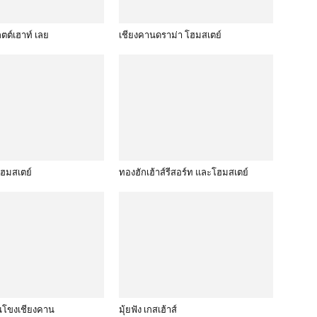
กตต์เฮาท์ เลย
เชียงคานดราม่า โฮมสเตย์
โฮมสเตย์
ทองฮักเฮ้าส์รีสอร์ท และโฮมสเตย์
่นโขงเชียงคาน
มุ้ยฟัง เกสเฮ้าส์