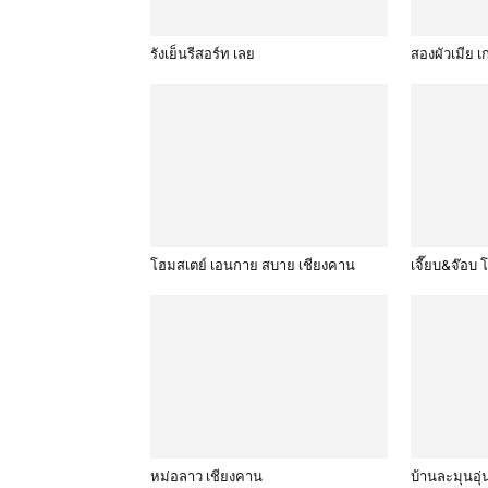
รังเย็นรีสอร์ท เลย
สองผัวเมีย เ
โฮมสเตย์ เอนกาย สบาย เชียงคาน
เจี๊ยบ&จ๊อบ 
หม่อลาว เชียงคาน
บ้านละมุนอุ