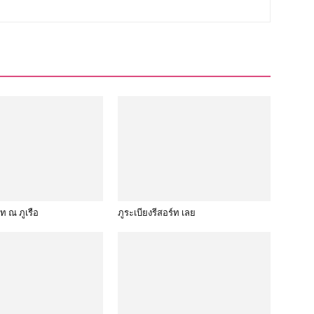
์ท ณ ภูเรือ
ภูระเบียงรีสอร์ท เลย