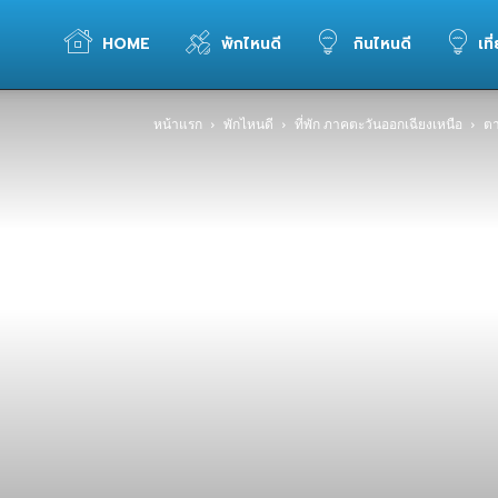
WELOVETOGO
HOME
พักไหนดี
กินไหนดี
เที
หน้าแรก
พักไหนดี
ที่พัก ภาคตะวันออกเฉียงเหนือ
ตา
รวม
ข้อมูล
การ
ท่อง
เที่ยว