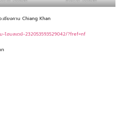
หน่วม โฮมสเตย์
ตาหน่วม โฮมสเตย์
น อ.เชียงคาน Chiang Khan
วม-โฮมสเตย์-232053593529042/?fref=nf
าท