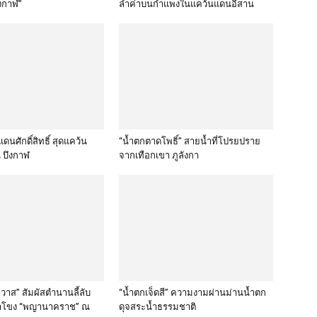
ึงกาฬ”
ล้ำค่าบนกำแพงในแคว้นแดนอีสาน
แดนศักดิ์สิทธิ์ สุดแคว้น
“น้ำตกตาดโพธิ์” สายน้ำที่โปรยปราย
 บึงกาฬ
จากเทือกเขา ภูลังกา
วาส” สัมผัสตำนานลี้ลับ
“น้ำตกเจ็ดสี” ความงามผ่านม่านน้ำตก
น้ำโขง “พญานาคราช” ณ
ดุจสระน้ำธรรมชาติ