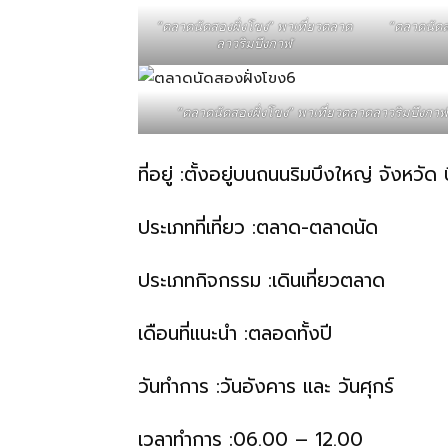
ทั้ง
“ตลาดนัดสองฝั่งโขง” พาเที่ยวตลาด
“ตลาดนัดส
ลาวริมบึงกาฬ
ใน
“ตลาดนัดสองฝั่งโขง” พาเที่ยวตลาดลาวริมบึงกาฬ
ประเทศไทย
ที่อยู่ :ตั้งอยู่บนถนนริมบึงใหญ่ จังหวัด
ประเภทที่เที่ยว :ตลาด-ตลาดนัด
และ
ประเภทกิจกรรม :เดินเที่ยวตลาด
ต่าง
เดือนที่แนะนำ :ตลอดทั้งปี
วันทำการ :วันอังคาร และ วันศุกร์
ประเทศ
เวลาทำการ :06.00 – 12.00