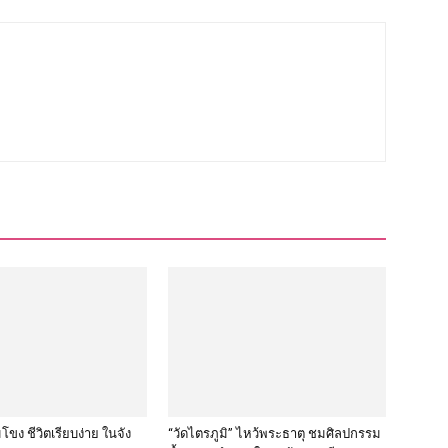
มโขง ชีวิตเรียบง่าย ในจัง
“วัดไตรภูมิ” ไหว้พระธาตุ ชมศิลปกรรม