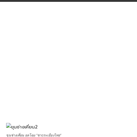
ขุนช่างเคี่ยน ยลโฉม “ซากุระเมืองไทย”