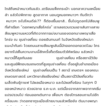
ใกล้ถึงหน้าหนาวกันแล้ว…เตรียมแพ็คกระเป๋า บอกลาความเหนื่อย
ล้า แล้วไปพักกาย สูดอากาศ นอนดูหมอกหนาวๆ กันดีกว่า
หนาวๆ จะไปไหนดีล่ะ?? ก็ต้องขึ้นเขาสิ… ขึ้นไปดูดอกไม้สีชมพู
ที่เค้าเรียก “ดอกพญาเสือโคร่ง” เราเลยรวบรวมเอาเส้นทางสาย
สีชมพูหวานแหววที่เกิดจากการเบ่งบานของดอกนางพญาเสือ
โคร่ง ณ ขุนช่างเคี่ยน ดอยอินทนนท์ ในจังหวัดเชียงใหม่มา
แนะนำกันค่ะ โดยถนนสายสีชมพูเส้นนี้มักออกดอกอวดโฉม ใคร
อยากไปเห็นความงามนี้สักครั้งก็เตรียมตัวให้พร้อม แล้วหน้า
หนาวนี้ก็ลุยกันเลย ขุนช่างเคี่ยน หรือสถานีวิจัย
และศูนย์ฝึกอบรมเกษตรที่สูงขุนช่างเคี่ยน ตั้งอยู่ในอำเภอเมือง
จังหวัดเชียงใหม่ ขุนช่างเคี่ยนเป็น 1 สถานี เกษตรฯ ของคณะ
เกษตรศาสตร์ มหาวิทยาลัยเชียงใหม่ เป็นสถานีวิจัยเกี่ยวกับ
เมล็ดพันธุ์กาแฟ ไม้ผลเมืองหนาว และไม้ผลกึ่งร้อน ในทุกๆ ปี
ของหน้าหนาว ช่วงปลาย ธ.ค-ม.ค. แต่เนื่องจากสภาพอากาศเริ่ม
แปรปรวนไป ก่อนออกเดินทาง เพื่อนๆ ต้องโทรสอบถามไปอีก
ครั้งนะคะ ว่าดอกซากุระเมืองไทยบานแล้วหรือยัง ต้นนางพญา