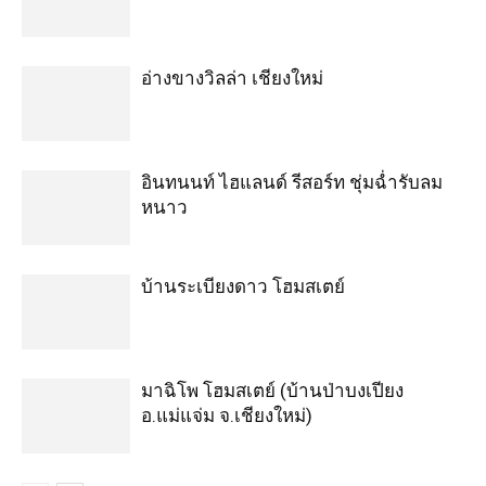
อ่างขางวิลล่า เชียงใหม่
อินทนนท์ ไฮแลนด์ รีสอร์ท ชุ่มฉ่ำรับลม
หนาว
บ้านระเบียงดาว โฮมสเตย์
มาฉิโพ โฮมสเตย์ (บ้านป่าบงเปียง
อ.แม่แจ่ม จ.เชียงใหม่)