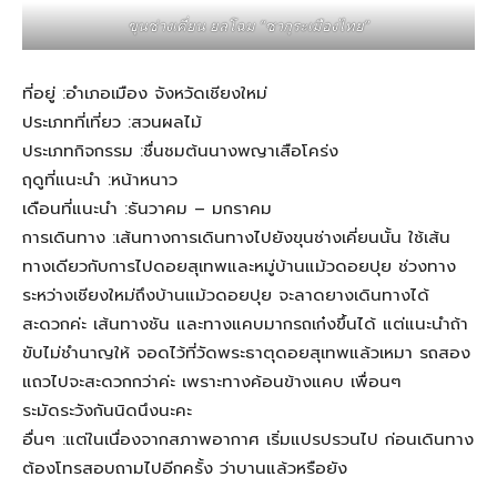
ขุนช่างเคี่ยน ยลโฉม “ซากุระเมืองไทย”
ที่อยู่ :อำเภอเมือง จังหวัดเชียงใหม่
ประเภทที่เที่ยว :สวนผลไม้
ประเภทกิจกรรม :ชื่นชมต้นนางพญาเสือโคร่ง
ฤดูที่แนะนำ :หน้าหนาว
เดือนที่แนะนำ :ธันวาคม – มกราคม
การเดินทาง :เส้นทางการเดินทางไปยังขุนช่างเคี่ยนนั้น ใช้เส้น
ทางเดียวกับการไปดอยสุเทพและหมู่บ้านแม้วดอยปุย ช่วงทาง
ระหว่างเชียงใหม่ถึงบ้านแม้วดอยปุย จะลาดยางเดินทางได้
สะดวกค่ะ เส้นทางชัน และทางแคบมากรถเก๋งขึ้นได้ แต่แนะนำถ้า
ขับไม่ชำนาญให้ จอดไว้ที่วัดพระธาตุดอยสุเทพแล้วเหมา รถสอง
แถวไปจะสะดวกกว่าค่ะ เพราะทางค้อนข้างแคบ เพื่อนๆ
ระมัดระวังกันนิดนึงนะคะ
อื่นๆ :แต่ในเนื่องจากสภาพอากาศ เริ่มแปรปรวนไป ก่อนเดินทาง
ต้องโทรสอบถามไปอีกครั้ง ว่าบานแล้วหรือยัง