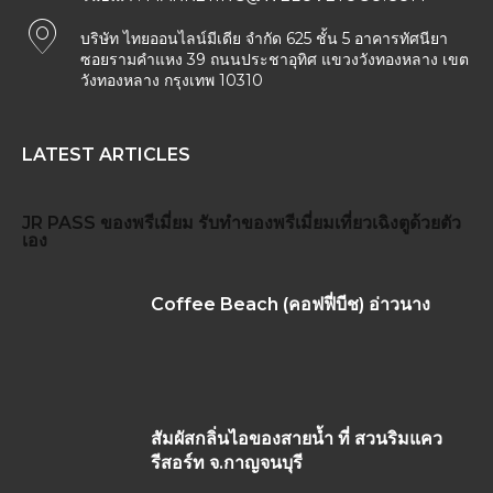
บริษัท ไทยออนไลน์มีเดีย จำกัด 625 ชั้น 5 อาคารทัศนียา
ซอยรามคำแหง 39 ถนนประชาอุทิศ แขวงวังทองหลาง เขต
วังทองหลาง กรุงเทพ 10310
LATEST ARTICLES
JR PASS
ของพรีเมี่ยม
รับทำของพรีเมี่ยม
เที่ยวเฉิงตูด้วยตัว
เอง
Coffee Beach (คอฟฟี่บีช) อ่าวนาง
สัมผัสกลิ่นไอของสายน้ำ ที่ สวนริมแคว
รีสอร์ท จ.กาญจนบุรี