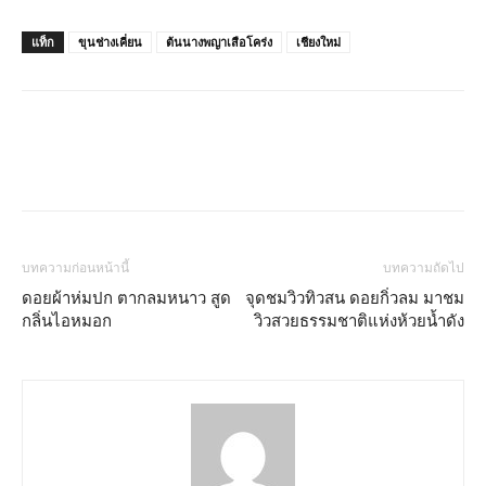
แท็ก
ขุนช่างเคี่ยน
ต้นนางพญาเสือโคร่ง
เชียงใหม่
บทความก่อนหน้านี้
บทความถัดไป
ดอยผ้าห่มปก ตากลมหนาว สูด
จุดชมวิวทิวสน ดอยกิ่วลม มาชม
กลิ่นไอหมอก
วิวสวยธรรมชาติแห่งห้วยน้ำดัง