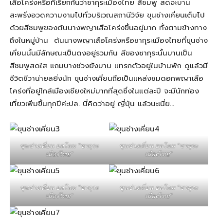
เสือโคร่งหรือที่เรียกกันว่าซากุระเมืองไทย สีชมพู สดจะบาน
สะพรั่งอวดความงามไปทั่วบริเวณสถานีวิจัย ขุนช่างเคี่ยนเต็มไป
ด้วยสีชมพูของต้นนางพญาเสือโคร่งขึ้นอยู่มาก ทั้งตามข้างทาง
ถึงในหมู่บ้าน ต้นนางพญาเสือโคร่งหรือซากุระเมืองไทยที่ขุนช่าง
เคี่ยนนั้นมีลักษณะเป็นดงอยู่รวมกัน สีของซากุระนั้นบานเป็น
สีชมพูสดใส แถมบางช่วงยังบาน แทรกตัวอยู่ในบ้านพัก ดูแล้วมี
ชีวิตชีวาน่ายลยิ่งนัก ขุนช่างเคี่ยนถือเป็นแหล่งชมดอกพญาเสือ
โคร่งที่อยู่ใกล้เมืองเชียงใหม่มากที่สุดซึ่งในแต่ละปี จะมีนักท่อง
เที่ยวเพิ่มขึ้นทุกปีค่ะปล. นี่คิดว่าอยู่ ญี่ปุ่น แล้วนะเนี่ย…
ขุนช่างเคี่ยน ยลโฉม “ซากุระ
ขุนช่างเคี่ยน ยลโฉม “ซากุระ
เมืองไทย”
เมืองไทย”
ขุนช่างเคี่ยน ยลโฉม “ซากุระ
ขุนช่างเคี่ยน ยลโฉม “ซากุระ
เมืองไทย”
เมืองไทย”