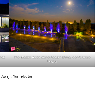
ence
The Westin Awaji Island Resort &Amp; Conference
Center
e, Awaji, Yumebutai