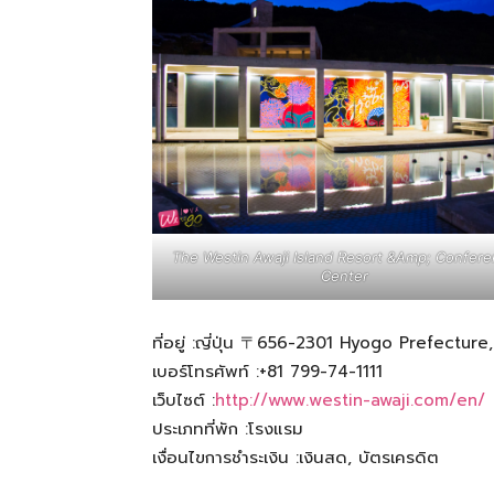
สามารถ
เที่ยว
ด้วย
The Westin Awaji Island Resort &Amp; Confer
Center
ตัว
ที่อยู่ :ญี่ปุ่น 〒656-2301 Hyogo Prefectur
เบอร์โทรศัพท์ :+81 799-74-1111
เว็บไซต์ :
http://www.westin-awaji.com/en/
เอง
ประเภทที่พัก :โรงแรม
เงื่อนไขการชำระเงิน :เงินสด, บัตรเครดิต