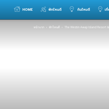
WELOVETOGO
HOME
พักไหนดี
กินไหนดี
เที
หน้าแรก
พักไหนดี
The Westin Awaji Island Resort 
รวม
ข้อมูล
การ
ท่อง
เที่ยว