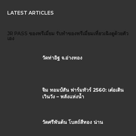
LATEST ARTICLES
JR PASS
ของพรีเมี่ยม
รับทำของพรีเมี่ยม
เที่ยวเฉิงตูด้วยตัว
เอง
วัดท่าอิฐ จ.อ่างทอง
จิม ทอมป์สัน ฟาร์มทัวร์ 2560: เต๋อเติน
เวินวัง – พลังแห่งน้ำ
วัดศรีพันต้น โบสถ์สีทอง น่าน