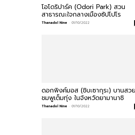
โอโดริปาร์ค (Odori Park) สวน
โรงแรม
สาธารณะใจกลางเมืองซัปโปโร
Thanadol Nine
-
01/10/2022
แหล่ง
ท่อง
เที่ยว
ดอกพิงค์มอส (ชิบะซากุระ) บานสว
ชมพูเต็มทุ่ง ในจังหวัดยามานาชิ
ที่
Thanadol Nine
-
01/10/2022
คุณ