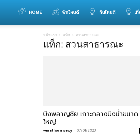
WELOVETOGO
HOME
พักไหนดี
กินไหนดี
เที
หน้าแรก
แท็ก
สวนสาธารณะ
รวม
แท็ก: สวนสาธารณะ
ข้อมูล
การ
ท่อง
บึงพลาญชัย เกาะกลางบึงน้ำขนาด
ใหญ่
warathorn sexy
-
07/01/2023
เที่ยว