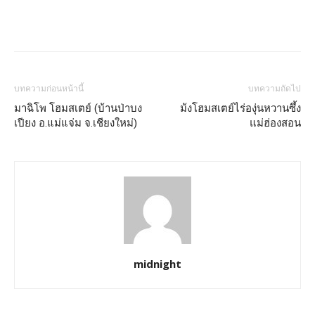
บทความก่อนหน้านี้
บทความถัดไป
มาฉิโพ โฮมสเตย์ (บ้านป่าบง
ม้งโฮมสเตย์ไร่องุ่นหวานซึ้ง
เปียง อ.แม่แจ่ม จ.เชียงใหม่)
แม่ฮ่องสอน
midnight