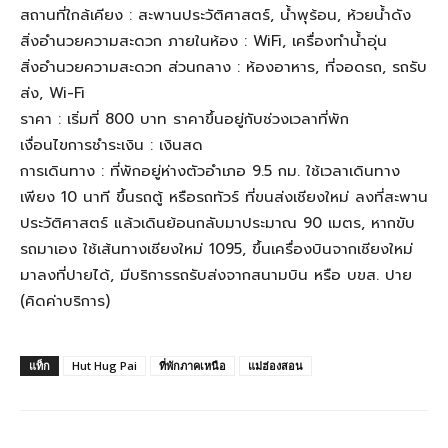
สถานที่ใกล้เคียง : สะพานประวัติศาสตร์, น้ำพุร้อน, ห้วยน้ำดัง
สิ่งอำนวยความสะดวก ภายในห้อง : WiFi, เครื่องทำน้ำอุ่น
สิ่งอำนวยความสะดวก ส่วนกลาง : ห้องอาหาร, ที่จอดรถ, รถรับ
ส่ง, Wi-Fi
ราคา : เริ่มที่ 800 บาท ราคาขึ้นอยู่กับช่วงเวลาที่พัก
เงื่อนไขการชำระเงิน : เงินสด
การเดินทาง : ที่พักอยู่ห่างตัวอำเภอ 9.5 กม. ใช้เวลาเดินทาง
เพียง 10 นาที ขึ้นรถตู้ หรือรถทัวร์ ที่ขนส่งเชียงใหม่ ลงที่สะพาน
ประวัติศาสตร์ แล้วเดินย้อนกลับมาประมาณ 90 เมตร, หากขับ
รถมาเอง ใช้เส้นทางเชียงใหม่ 1095, ขึ้นเครื่องบินจากเชียงใหม่
มาลงที่ปายได้, มีบริการรถรับส่งจากสนามบิน หรือ บขส. ปาย
(คิดค่าบริการ)
แท็ก
Hut Hug Pai
ที่พักภาคเหนือ
แม่ฮ่องสอน