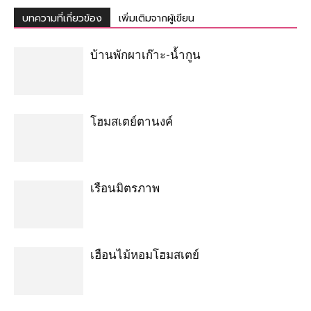
บทความที่เกี่ยวข้อง
เพิ่มเติมจากผู้เขียน
บ้านพักผาเก๊าะ-น้ำกูน
โฮมสเตย์ตานงค์
เรือนมิตรภาพ
เฮือนไม้หอมโฮมสเตย์