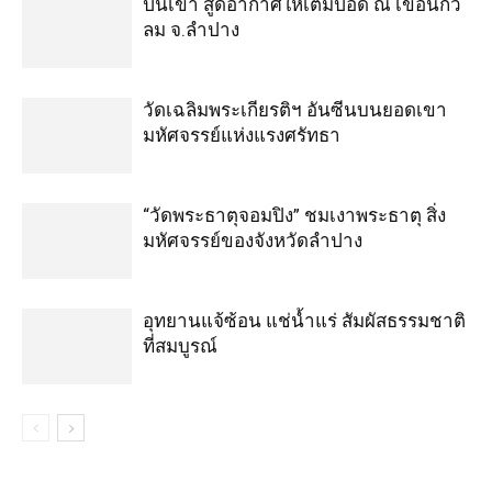
ปีนเขา สูดอากาศให้เต็มปอด ณ เขื่อนกิ่ว
ลม จ.ลำปาง
วัดเฉลิมพระเกียรติฯ อันซีนบนยอดเขา
มหัศจรรย์แห่งแรงศรัทธา
“วัดพระธาตุจอมปิง” ชมเงาพระธาตุ สิ่ง
มหัศจรรย์ของจังหวัดลำปาง
อุทยานแจ้ซ้อน แช่น้ำแร่ สัมผัสธรรมชาติ
ที่สมบูรณ์