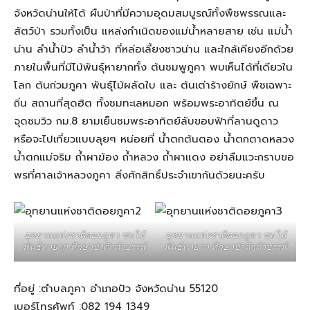
จังหวัดน่านให้ได้ ผืนป่าที่มีความอุดมสมบูรณ์ทั้งพืชพรรณและ
สัตว์ป่า รวมทั้งเป็น แหล่งกำเนิดของแม่น้ำหลายสาย เช่น แม่น้ำ
น่าน ลำน้ำปัว ลำน้ำว้า ที่หล่อเลี้ยงชาวน่าน และใกล้เคียงอีกด้วย
ภายในพื้นที่มีไม้พันธุ์หายากทั้ง ต้นชมพูภูคา พบเห็นได้ที่เดียวใน
โลก ต้นก่วมภูคา พันธุ์ไม้ผลัดใบ และ ต้นเต่าร้างยักษ์ พืชเฉพาะ
ถิ่น สถานที่สุดฮิต ทั้งชมทะเลหมอก พร้อมพระอาทิตย์ขึ้น ณ
จุดชมวิว กม.8 ยามเย็นชมพระอาทิตย์ลับขอบฟ้าที่ลานดูดาว
หรือจะไปเที่ยวแบบลุยๆ หน่อยที่ น้ำตกต้นตอง น้ำตกตาดหลวง
น้ำตกแม่จริม ถ้ำผาฆ้อง ถ้ำหลวง ถ้ำผาแดง อย่าลืมแวะกราบขอ
พรที่ศาลเจ้าหลวงภูคา สิ่งศักสิทธิ์ประจำเขากันด้วยนะครับ
อุทยานแห่งชาติดอยภูคา ชมไม้
อุทยานแห่งชาติดอยภูคา ชมไม้
พันธุ์หายาก ศึกษาป่าดึกดำบรรพ์
พันธุ์หายาก ศึกษาป่าดึกดำบรรพ์
ที่อยู่ :ตำบลภูคา อำเภอปัว จังหวัดน่าน 55120
เบอร์โทรศัพท์ :082 194 1349