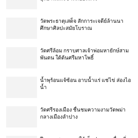
วัดพระธาตุเสด็จ สักการะเจดีย์ล้านนา
ศึกษาศิลปะสมัยโบราณ
วัดศรีล้อม กราบศาลเจ้าพ่อมหายักษ์สาม
พันตน ใต้ต้นศรีมหาโพธิ์
น้ำพุร้อนแจ้ซ้อน อาบน้ำแร่ แช่ไข่ ส่องไอ
น้ำ
วัดศรีรองเมือง ชื่นชมความงามวัดพม่า
กลางเมืองลำปาง