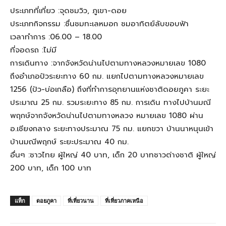
ประเภทที่เที่ยว :จุดชมวิว, ภูเขา-ดอย
ประเภทกิจกรรม :ชื่นชมทะเลหมอก ชมอาทิตย์ลับขอบฟ้า
เวลาทำการ :06.00 – 18.00
ที่จอดรถ :ไม่มี
การเดินทาง :จากจังหวัดน่านไปตามทางหลวงหมายเลข 1080
ถึงอำเภอปัวระยะทาง 60 กม. แยกไปตามทางหลวงหมายเลข
1256 (ปัว-บ่อเกลือ) ถึงที่ทำการอุทยานแห่งชาติดอยภูคา ระยะ
ประมาณ 25 กม. รวมระยะทาง 85 กม. การเดิน ทางไปบ้านมณี
พฤกษ์จากจังหวัดน่านไปตามทางหลวง หมายเลข 1080 ผ่าน
อ.เชียงกลาง ระยะทางประมาณ 75 กม. แยกขวา บ้านนาหนุนเข้า
บ้านมณีพฤกษ์ ระยะประมาณ 40 กม.
อื่นๆ :ชาวไทย ผู้ใหญ่ 40 บาท, เด็ก 20 บาทชาวต่างชาติ ผู้ใหญ่
200 บาท, เด็ก 100 บาท
แท็ก
ดอยภูคา
ที่เที่ยวนาน
ที่เที่ยวภาคเหนือ