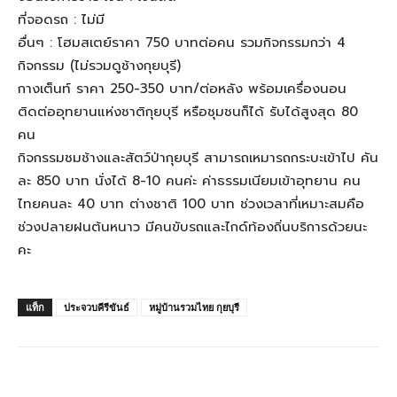
ที่จอดรถ : ไม่มี
อื่นๆ : โฮมสเตย์ราคา 750 บาทต่อคน รวมกิจกรรมกว่า 4
กิจกรรม (ไม่รวมดูช้างกุยบุรี)
กางเต็นท์ ราคา 250-350 บาท/ต่อหลัง พร้อมเครื่องนอน
ติดต่ออุทยานแห่งชาติกุยบุรี หรือชุมชนก็ได้ รับได้สูงสุด 80
คน
กิจกรรมชมช้างและสัตว์ป่ากุยบุรี สามารถเหมารถกระบะเข้าไป คัน
ละ 850 บาท นั่งได้ 8-10 คนค่ะ ค่าธรรมเนียมเข้าอุทยาน คน
ไทยคนละ 40 บาท ต่างชาติ 100 บาท ช่วงเวลาที่เหมาะสมคือ
ช่วงปลายฝนต้นหนาว มีคนขับรถและไกด์ท้องถิ่นบริการด้วยนะ
คะ
แท็ก
ประจวบคีรีขันธ์
หมู่บ้านรวมไทย กุยบุรี