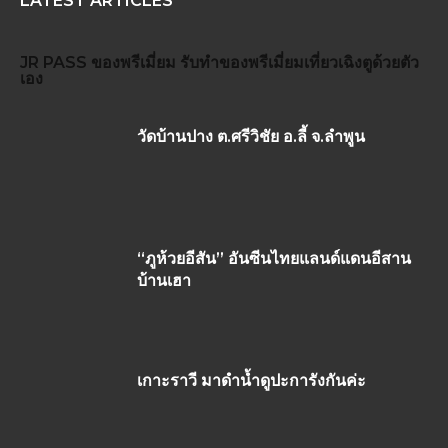
LATEST ARTICLES
JR PASS
ของพรีเมี่ยม
รับทำของพรีเมี่ยม
เที่ยวเฉิงตูด้วยตัว
เอง
วัดบ้านปาง ต.ศรีวิชัย อ.ลี้ จ.ลำพูน
“ภูห้วยอีสัน” อันซีนไทยแลนด์แดนอีสาน
บ้านเฮา
เกาะราวี มาดำน้ำดูปะการังกันค่ะ