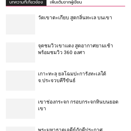
บทความที่เกี่ยวข้อง
เพิ่มเติมจากผู้เขียน
วัดเขาตะเกียบ สูดกลิ่นทะเล บนเขา
จุดชมวิวเขาแดง สูดอากาศยามเช้า
พร้อมชมวิว 360 องศา
เกาะทะลุ ยลโฉมปะการังทะเลใต้
จ.ประจวบคีรีขันธ์
เขาช่องกระจก กรอบกระจกหินบนยอด
เขา
พระมหาธาตุเจดีย์ภักดีประกาศ