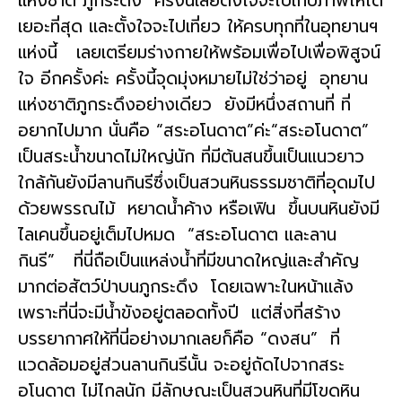
แห่งชาติ ภูกระดึง ครั้งนี้เลยตั้งใจจะไปเก็บภาพให้ได้
เยอะที่สุด และตั้งใจจะไปเที่ยว ให้ครบทุกที่ในอุทยานฯ
แห่งนี้ เลยเตรียมร่างกายให้พร้อมเพื่อไปเพื่อพิสูจน์
ใจ อีกครั้งค่ะ ครั้งนี้จุดมุ่งหมายไม่ใช่ว่าอยู่ อุทยาน
แห่งชาติภูกระดึงอย่างเดียว ยังมีหนึ่งสถานที่ ที่
อยากไปมาก นั่นคือ “สระอโนดาต”ค่ะ“สระอโนดาต”
เป็นสระน้ำขนาดไม่ใหญ่นัก ที่มีต้นสนขึ้นเป็นแนวยาว
ใกล้กันยังมีลานกินรีซึ่งเป็นสวนหินธรรมชาติที่อุดมไป
ด้วยพรรณไม้ หยาดน้ำค้าง หรือเฟิน ขึ้นบนหินยังมี
ไลเคนขึ้นอยู่เต็มไปหมด “สระอโนดาต และลาน
กินรี” ที่นี่ถือเป็นแหล่งน้ำที่มีขนาดใหญ่และสำคัญ
มากต่อสัตว์ป่าบนภูกระดึง โดยเฉพาะในหน้าแล้ง
เพราะที่นี่จะมีน้ำขังอยู่ตลอดทั้งปี แต่สิ่งที่สร้าง
บรรยากาศให้ที่นี่อย่างมากเลยก็คือ “ดงสน” ที่
แวดล้อมอยู่ส่วนลานกินรีนั้น จะอยู่ถัดไปจากสระ
อโนดาต ไม่ไกลนัก มีลักษณะเป็นสวนหินที่มีโขดหิน