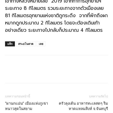
เข้าทางหลวงหมายเลข 2019 เข้าที่ทำการอุทยานฯ
ระยะทาง 8 กิโลเมตร รวมระยะทางจากตัวเมืองเลย
81 กิโลเมตรอุทยานแห่งชาติภูกระดึง จากที่พักถึงผา
หมากดูกประมาณ 2 กิโลเมตร โดยจะต้องเดินเท้า
อย่างเดียว ระยะทางไปกลับก็ประมาณ 4 กิโลเมตร
แท็ก
สระอโนดาต
เลย
บทความก่อนหน้านี้
บทความถัดไป
“ผานกแอ่น” เมืองแห่งภูเขา
ครัวลุงเต้น อาหารทะเลสดๆ ริม
หนาวสุดในสยาม
หาดแหลมสิงห์ จ.จันทบุรี