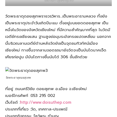
วัดพระธาตุดอยสุเทพ
วัดพระธาตุดอยสุเทพราชวรวิหาร…เป็นพระอารามหลวง ทั้งยัง
เป็นพระธาตุประจำวันเกิดปีมะแม ตั้งอยู่บนยอดดอยสุเทพ เป็น
หนึ่งในวัดของจังหวัดเชียงใหม่ ที่มีความสำคัญมากที่สุด ในวัดมี
เจดีย์ทรงเชียงแสน ฐานสูงย่อมุมระฆังทรงแปดเหลี่ยม นอกจาก
นี้บริเวณลานเจดีย์ด้านหลังวัดยังเป็นจุดชมทิวทัศน์เมือง
เชียงใหม่ ทางขึ้นจากลานจอดรถมายังวัดจะเป็นบันไดนาคเจ็ด
เศียรก่อปูน มีบันไดทางขึ้นนับได้ 306 ขั้นอีกด้วย
วัดพระธาตุดอยสุเทพ
ที่อยู่ :ถนนศรีวิชัย ดอยสุเทพ อ.เมือง จ.เชียงใหม่
เบอร์โทรศัพท์ :053 295 002
เว็บไซต์ :
http://www.doisuthep.com
ประเภทที่เที่ยว :วัด, เทศกาล-ประเพณี
ประเภทกิจกรรม :ไหว้พระ ทำบุญ