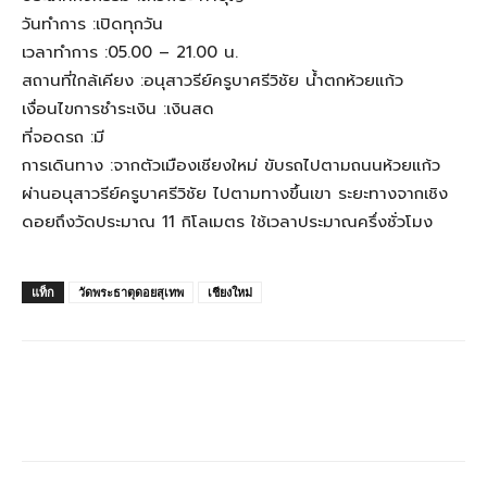
วันทำการ :เปิดทุกวัน
เวลาทำการ :05.00 – 21.00 น.
สถานที่ใกล้เคียง :อนุสาวรีย์ครูบาศรีวิชัย น้ำตกห้วยแก้ว
เงื่อนไขการชำระเงิน :เงินสด
ที่จอดรถ :มี
การเดินทาง :จากตัวเมืองเชียงใหม่ ขับรถไปตามถนนห้วยแก้ว
ผ่านอนุสาวรีย์ครูบาศรีวิชัย ไปตามทางขึ้นเขา ระยะทางจากเชิง
ดอยถึงวัดประมาณ 11 กิโลเมตร ใช้เวลาประมาณครึ่งชั่วโมง
แท็ก
วัดพระธาตุดอยสุเทพ
เชียงใหม่