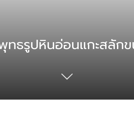
พุทธรูปหินอ่อนแกะสลัก