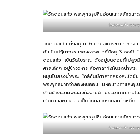
สามารถ
วัดดอนแก้ว พระพ
เที่ยว
วัดดอนแก้ว ตั้งอยู่ ม. 6 ตำบลแม่ระมาด หลังที
อันเป็นปฏิมากรรมของชาวพม่าที่มีอยู่ 3 องค์ในโ
ดอนแก้ว เป็นวัดโบราณ ตั้งอยู่บนดอยที่ไม่สูงนั
ด้วย
ศาลเล็กๆ อยู่ข้างวิหาร คือศาลากังหันรดน้ำพระ 
หมุนไปสรงน้ำพระ ใกล้กันมีศาลากลองสะบัดชัย ศ
พระพุทธบาทจำลองหินอ่อน มีหอนาฬิกาและอุโบสถ
ตัว
ด้านข้างขวามีพระสังกัจจายน์ บรรยากาศภายในวั
เดินทางสะดวกมากเป็นวัดที่สวยงามอีกวัดหนึ่ง
เอง
วัดดอนแก้ว พระพ