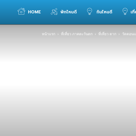
WELOVETOGO
HOME
พักไหนดี
กินไหนดี
เที
หน้าแรก
ที่เที่ยว ภาคตะวันตก
ที่เที่ยว ตาก
วัดดอนแ
รวม
ข้อมูล
การ
ท่อง
เที่ยว