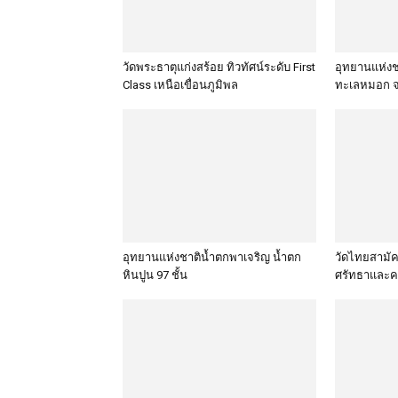
วัดพระธาตุแก่งสร้อย ทิวทัศน์ระดับ First
อุทยานแห่งชา
Class เหนือเขื่อนภูมิพล
ทะเลหมอก จ
อุทยานแห่งชาติน้ำตกพาเจริญ น้ำตก
วัดไทยสามัคค
หินปูน 97 ชั้น
ศรัทธาและค