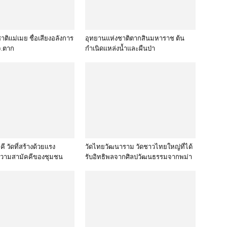
ติแม่เมย ชื่อเสียงอลังการ
อุทยานแห่งชาติตากสินมหาราช ต้น
.ตาก
กำเนิดแหล่งน้ำและผืนป่า
ี วัดที่สร้างด้วยแรง
วัดไทยวัฒนาราม วัดชาวไทยใหญ่ที่ได้
วามสามัคคีของชุมชน
รับอิทธิพลจากศิลปวัฒนธรรมจากพม่า