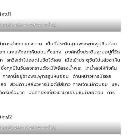
ุทธรูปหินอ่อนแกะสลักขนาดใหญ่
่ว่าการอำเภอแม่ระมาด เป็นที่ประดิษฐานพระพุทธรูปหินอ่อน
ลก แกะสลักจากหินอ่อนทั้งแท่ง องค์หนึ่งประดิษฐานอยู่ที่วัด
ก รถวิ่งเข้าไปจอดในวัดได้เลย เมื่อเข้าประตูวัดไปแล้วจะเห็น
ซึ่งทุกปีในวันสงกรานต์จะมีพิธีสรงน้ำพระ เทน้ำลงให้กังหัน
าลานี้อยู่ข้างพระพุทธรูปหินอ่อน ด้านหน้าวิหารมีรอย
 ส่วนด้านหลังวิหารมีเจดีย์สีขาว ศาลเจ้าแม่กวนอิม และ
ดร่มรื่นมาก มีนักท่องเที่ยวเข้ามาเยี่ยมชมตลอดวัน การ
ุทธรูปหินอ่อนแกะสลักขนาดใหญ่