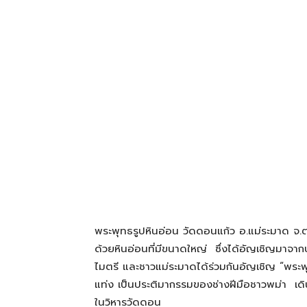
โรงแรม
แหล่ง
ท่อง
เที่ยว
พระพุทธรูปหินอ่อน วัดดอนแก้ว อ.แม่ระมาด จ.ต
ที่
ด้วยหินอ่อนที่มีขนาดใหญ่ ซึ่งได้อัญเชิญมาจา
ไมตรี และชาวแม่ระมาดได้ร่วมกันอัญเชิญ “พระพุ
แท่ง เป็นประติมากรรมของช่างฝีมือชาวพม่า เดิ
คุณ
ในวิหารวัดดอน