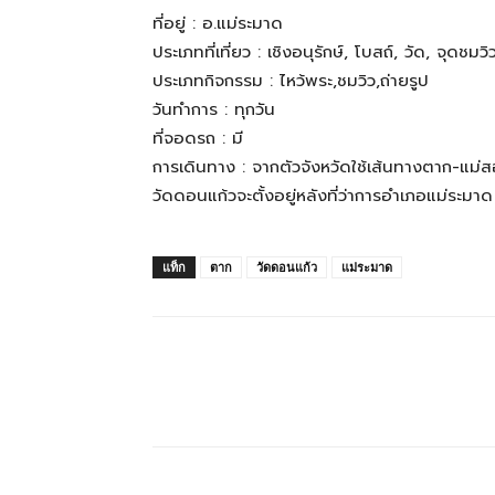
ทั้ง
ที่อยู่ : อ.แม่ระมาด
ประเภทที่เที่ยว : เชิงอนุรักษ์, โบสถ์, วัด, จุดชมวิ
ประเภทกิจกรรม : ไหว้พระ,ชมวิว,ถ่ายรูป
ใน
วันทำการ : ทุกวัน
ที่จอดรถ : มี
การเดินทาง : จากตัวจังหวัดใช้เส้นทางตาก-แม่
ประเทศไทย
วัดดอนแก้วจะตั้งอยู่หลังที่ว่าการอำเภอแม่ระมาด
แท็ก
ตาก
วัดดอนแก้ว
แม่ระมาด
และ
ต่าง
ประเทศ