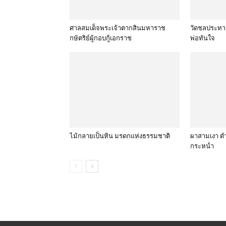
ศาลสมเด็จพระเจ้าตากสินมหาราช
วัดชลประทา
กษัตริย์ผู้กอบกู้เอกราช
พ่อทันใจ
ไม้กลายเป็นหิน มรดกแห่งธรรมชาติ
ผาสามเงา ต
กระหน่ำ