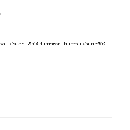
ว
สอด-แม่ระมาด หรือใช้เส้นทางตาก บ้านตาก-แม่ระมาดก็ได้