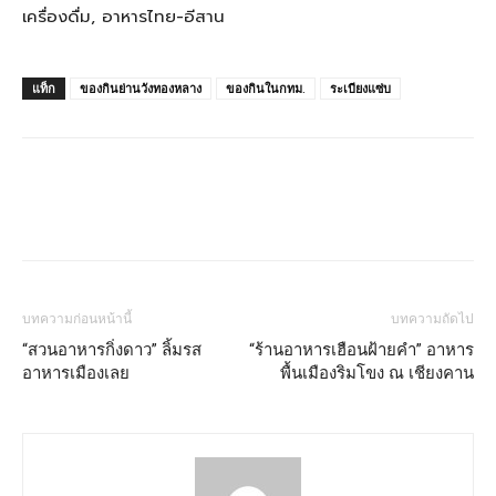
เครื่องดื่ม, อาหารไทย-อีสาน
แท็ก
ของกินย่านวังทองหลาง
ของกินในกทม.
ระเบียงแซ่บ
บทความก่อนหน้านี้
บทความถัดไป
“สวนอาหารกิ่งดาว” ลิ้มรส
“ร้านอาหารเฮือนฝ้ายคำ” อาหาร
อาหารเมืองเลย
พื้นเมืองริมโขง ณ เชียงคาน