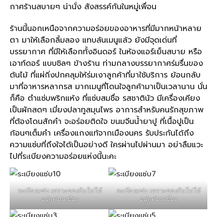
กาศร้านสบายๆ น่านั่ง สังสรรค์กันในหมู่เพื่อน
ร้านนี้นอกเหนือจากความอร่อยของอาหารที่มีมากหน้าหลาย
ตา มาให้เลือกลิ้มลอง แทบล้นเมนูแล้ว ยังมีจุดเด่นที่
บรรยากาศ ที่มีให้เลือกทั้งอินดอร์ ในห้องแอร์เย็นสบาย หรือ
เอาท์ดอร์ แบบชิลๆ ข้างร้าน ท่ามกลางบรรยากาศร่มรื่นของ
ต้นไม้ ที่แผ่กิ่งปกคลุมให้ร่มเงาลูกค้าที่มาใช้บริการ ย้อนกลับ
มาที่อาหารหลากรส มากเมนูที่โดนใจลูกค้ามาเป็นเวลานาน นั่น
ก็คือ ตำแซ่บพริกแห้ง ที่แซ่บสมชื่อ รสชาตินัว มีเครื่องเคียง
เป็นผักสดๆ เมี่ยงปลาทูสมุนไพร อาการสำหรับคนรักสุขภาพ
ที่ต้องโดนสักคำ จะอร่อยติดใจ ขนมจีนน้ำยาปู ที่เนื้อปูเป็น
ก้อนๆเต็มคำ เครื่องแกงแท้จากเมืองนคร รับประกันได้ถึง
ความแซ่บที่ถึงใจได้เป็นอย่างดี ใครผ่านไปผ่านมา อย่าลืมแวะ
ไปที่ระเบียงความอร่อยแห่งนี้นะคะ
ระเบียงเเซ่บ เพราะของกินไม่ได้
ระเบียงเเซ่บ เพราะของกินไม่ได้
อยู่แค่บนเขียง
อยู่แค่บนเขียง