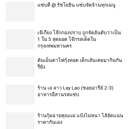
แซ่บดี @ รัชโยธิน แซ่บจัดจ้านทุกเมนู
เจ๊เกียง โจ๊กกองปราบ ถูกจัดอันดับว่าเป็น
1 ใน 5 สุดยอด โจ๊กรสเด็ดใน
กรุงเทพมหานคร
ต้นเย็นตาโฟกุ้งทอด เด็กเส้นเคยมากินกัน
รึยัง
ร้าน เล ลาว Lay Lao (ซอยอารีย์ 2-3)
อาหารอีสานรสแซ่บ
ร้านกุ้ยฉ่ายคุณแม่ แป้งไม่หนา ไส้อัดแน่น
ราคากันเอง