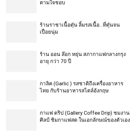
ตามใจชอบ
ร้านราชาเนื้อตุ๋น ลิ้มรสเนื้อ…ที่ตุ๋นจน
เปื่อยนุ่ม
ร้าน ออน ล๊อก หยุ่น สภากาแฟกลางกรุง
อายุ กว่า 70 ปี
กาลิค (Garlic ) รสชาติถึงเครื่องอาหาร
ไทย กับร้านอาหารสไตล์อังกฤษ
กาแฟ ดริป (Gallery Coffee Drip) ชมงาน
ศิลป์ ชิมกาแฟสด ในเอกลักษณ์ของตัวเอง