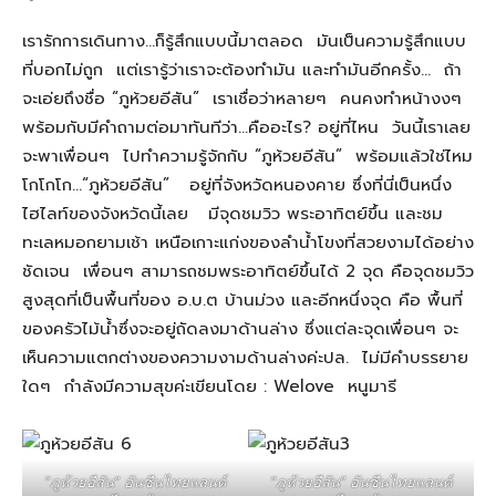
เรารักการเดินทาง…ก็รู้สึกแบบนี้มาตลอด มันเป็นความรู้สึกแบบ
ที่บอกไม่ถูก แต่เรารู้ว่าเราจะต้องทำมัน และทำมันอีกครั้ง… ถ้า
จะเอ่ยถึงชื่อ “ภูห้วยอีสัน” เราเชื่อว่าหลายๆ คนคงทำหน้างงๆ
พร้อมกับมีคำถามต่อมาทันทีว่า…คืออะไร? อยู่ที่ไหน วันนี้เราเลย
จะพาเพื่อนๆ ไปทำความรู้จักกับ “ภูห้วยอีสัน” พร้อมแล้วใช่ไหม
โกโกโก…“ภูห้วยอีสัน” อยู่ที่จังหวัดหนองคาย ซึ่งที่นี่เป็นหนึ่ง
ไฮไลท์ของจังหวัดนี้เลย มีจุดชมวิว พระอาทิตย์ขึ้น และชม
ทะเลหมอกยามเช้า เหนือเกาะแก่งของลำน้ำโขงที่สวยงามได้อย่าง
ชัดเจน เพื่อนๆ สามารถชมพระอาทิตย์ขึ้นได้ 2 จุด คือจุดชมวิว
สูงสุดที่เป็นพื้นที่ของ อ.บ.ต บ้านม่วง และอีกหนึ่งจุด คือ พื้นที่
ของครัวไม้น้ำซึ่งจะอยู่ถัดลงมาด้านล่าง ซึ่งแต่ละจุดเพื่อนๆ จะ
เห็นความแตกต่างของความงามด้านล่างค่ะปล. ไม่มีคำบรรยาย
ใดๆ กำลังมีความสุขค่ะเขียนโดย : Welove หนูมารี
“ภูห้วยอีสัน” อันซีนไทยแลนด์
“ภูห้วยอีสัน” อันซีนไทยแลนด์