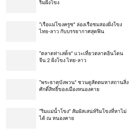
ริมฝั่งโขง
“เรือแม่โขงครูซ” ล่องเรือชมสองฝั่งโขง
ไทย-ลาว กับบรรยากาศสุดฟิน
“ตลาดท่าเสด็จ” แวะเที่ยวตลาดอินโดน
จีน 2 ฝั่งโขง ไทย-ลาว
“พระธาตุบังพวน” ชวนดูสัตตมหาสถานสิ่ง
ศักดิ์สิทธิ์ของเมืองหนองคาย
“ริมแม่น้ำโขง” สัมผัสเสน่ห์ริมโขงที่หาไม่
ได้ ณ หนองคาย