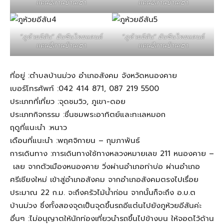
แดนอีสานบ้านเฮา
แดนอีสานบ้านเฮา
“ภูห้วยอีสัน” อันซีนไทยแลนด์
“ภูห้วยอีสัน” อันซีนไทยแลนด์
แดนอีสานบ้านเฮา
แดนอีสานบ้านเฮา
ที่อยู่ :ตำบลบ้านม่วง อำเภอสังคม จังหวัดหนองคาย
เบอร์โทรศัพท์ :042 414 871, 087 219 5500
ประเภทที่เที่ยว :จุดชมวิว, ภูเขา-ดอย
ประเภทกิจกรรม :ชื่นชมพระอาทิตย์และทะเลหมอก
ฤดูที่แนะนำ :หนาว
เดือนที่แนะนำ :พฤศจิกายน – กุมภาพันธ์
การเดินทาง :การเดินทางใช้ทางหลวงหมายเลข 211 หนองคาย –
เลย จากตัวเมืองหนองคาย วิ่งผ่านอำเภอท่าบ่อ ผ่านอำเภอ
ศรีเชียงใหม่ เข้าสู่อำเภอสังคม จากอำเภอสังคมตรงไปเรื่อย
ประมาณ 22 ก.ม. จะถึงครัวไม้น้ำก่อน จากนั้นก็จะถึง อ.บ.ต
บ้านม่วง ซึ่งทั้งสองจุดเป็นจุดขึ้นรถอีแต๋นไปยังภูห้วยอีสันค่ะ
อื่นๆ :ไม่อนุญาตให้นักท่องเที่ยวนำรถขึ้นไปข้างบน ให้จอดไว้ด้าน