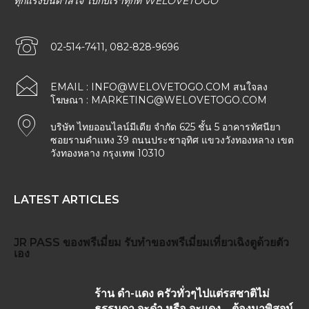
ทุกแรงบันดาลใจ ไปกับเราทุกที่ WELOVETOGO
02-514-7411, 082-828-9696
EMAIL :
INFO@WELOVETOGO.COM
สนใจลง
โฆษณา :
MARKETING@WELOVETOGO.COM
บริษัท ไทยออนไลน์มีเดีย จำกัด 625 ชั้น 5 อาคารทัศนียา
ซอยรามคำแหง 39 ถนนประชาอุทิศ แขวงวังทองหลาง เขต
วังทองหลาง กรุงเทพ 10310
LATEST ARTICLES
JR PASS
ของพรีเมี่ยม
รับทำของพรีเมี่ยม
เที่ยวเฉิงตูด้วยตัว
เอง
ร้าน ดำ-แดง ครัวทั่วๆไปแต่รสชาติไม่
ธรรมดา จะดำ หรือ จะแดง …ต้องมาพิสูจน์