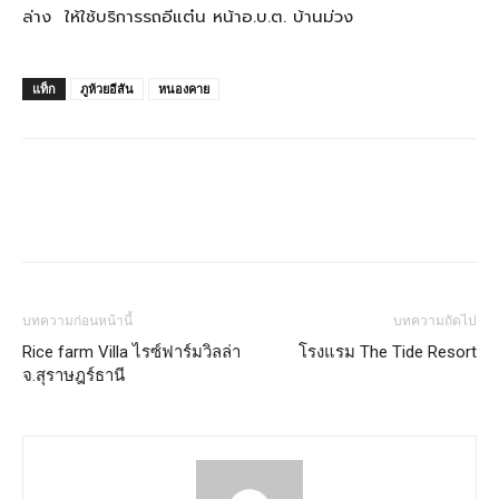
ล่าง ให้ใช้บริการรถอีแต๋น หน้าอ.บ.ต. บ้านม่วง
แท็ก
ภูห้วยอีสัน
หนองคาย
บทความก่อนหน้านี้
บทความถัดไป
Rice farm Villa ไรซ์ฟาร์มวิลล่า
โรงแรม The Tide Resort
จ.สุราษฎร์ธานี