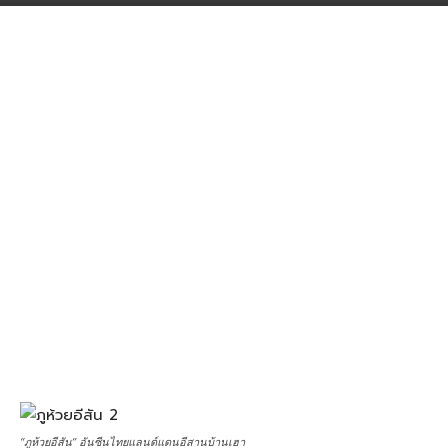
“ภูห้วยอีสัน” อันซีนไทยแลนด์แดนอีสานบ้านเฮา