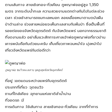
ตามเส้นทาง สายเชิงทอง-กิ่วเคียน ภูพญาพ่ออยู่สูง 1,350
เมตร จากระดับน้ำทะเล ความสวยงามแตกต่างกันไปในต่ละช่วง
เวลา ช่วงเช้าสามารถชมทะเลหมอก ลอยเอื่อยหนาตาบดบังผืน
ป่าด้านล่าง ช่วงสายหน่อยจะเห็นทะเลสาบกับผืนป่า ซึ่งเป็นพื้นที่
รอยต่อของจังหวัดอุตรดิตถ์ กับจังหวัดแพร่ นอกจากธรรมชาติ
ที่งดงามแล้ว อย่าลืมแวะสักการะศาลเจ้าพ่อภูพญาพ่อที่ชาวบ้าน
เคารพนับถือกันด้วยนะครับ เก็บเกี่ยวภาพจนหนำใจ มุ่งหน้าไป
เที่ยวจังหวัดแพร่กันต่อดีกว่า
ภูพญาพ่อ ชมวิวทะเลสาบ จุดสูงสุดจังหวัดอุตรดิตถ์
ที่อยู่ :เขตแดนระหว่างแพร่กับอุตรดิตถ์
ประเภทที่เที่ยว :จุดชมวิว
ถานที่ใกล้เคียง :อุทยานแห่งชาติลำน้ำน่าน
ที่จอดรถ :มี
การเดินทาง :ใช้เส้นทาง สายเชิงทอง-กิ่วเคียน จากที่ทำการ