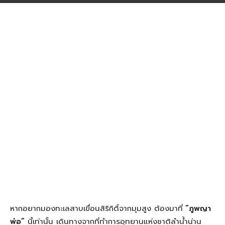
หากอยากมองทะเลสาบเขื่อนสิริกิติ์จากมุมสูง ต้องมาที่
“ภูพญา
พ่อ”
นี้เท่านั้น เดินทางจากที่ทำการอุทยานแห่งชาติลำน้ำน่าน