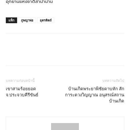
อุทยานแห่งชาติลำน้ำน่าน
แท็ก
ภูพญาพ่อ
อุตรดิตถ์
บทความก่อนหน้านี้
บทความถัดไป
เขาสามร้อยยอด
บ้านเกิดพระยาพิชัยดาบหัก สัก
จ.ประจวบคีรีขันธ์
การะดวงวิญญาณ อนุสรณ์สถาน
บ้านเกิด