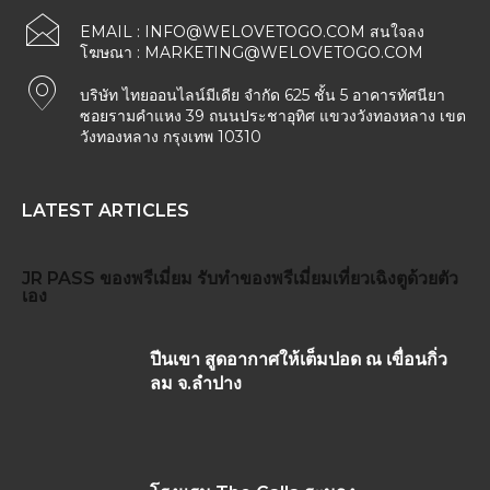
EMAIL :
INFO@WELOVETOGO.COM
สนใจลง
โฆษณา :
MARKETING@WELOVETOGO.COM
บริษัท ไทยออนไลน์มีเดีย จำกัด 625 ชั้น 5 อาคารทัศนียา
ซอยรามคำแหง 39 ถนนประชาอุทิศ แขวงวังทองหลาง เขต
วังทองหลาง กรุงเทพ 10310
LATEST ARTICLES
JR PASS
ของพรีเมี่ยม
รับทำของพรีเมี่ยม
เที่ยวเฉิงตูด้วยตัว
เอง
ปีนเขา สูดอากาศให้เต็มปอด ณ เขื่อนกิ่ว
ลม จ.ลำปาง