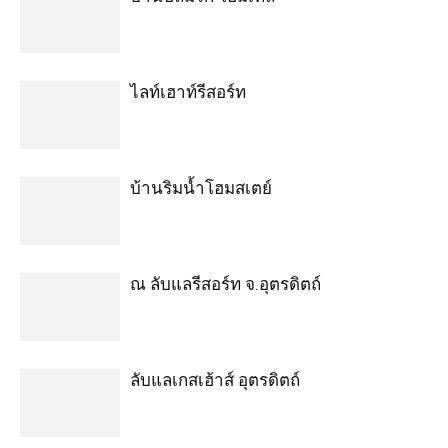
ไลท์เฮาท์รีสอร์ท
บ้านริมน้ำโฮมสเตย์
ณ ลับแลรีสอร์ท จ.อุตรดิตถ์
ลับแลเกสเฮ้าส์ อุตรดิตถ์