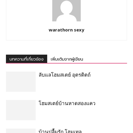
warathorn sexy
บทความที่เกี่ยวข้อง
เพิ่มเติมจากผู้เขียน
ลับแลโฮมสเตย์ อุตรดิตถ์
โฮมสเตย์บ้านหาดสองแคว
บ้านปลื้มรัก โฮมเทล