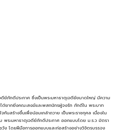
ดีย์ภักดีประกาศ ซึ่งเป็นพระมหาธาตุเจดีย์ขนาดใหญ่ มีความ
ด้ยากยิ่งคณะสงฆ์และพสกนิกรผู้จงรัก ภักดีใน พระบาท
จกันสร้างขึ้นเพื่อน้อมเกล้าถวาย เป็นพระราชกุศล เนื่องใน
ครับ พระมหาธาตุเจดีย์ภักดีประกาศ ออกแบบโดย ม.ร.ว มิตรา
ชวัง โดยฝีมือการออกแบบและก่อสร้างอย่างวิจิตรบรรจง