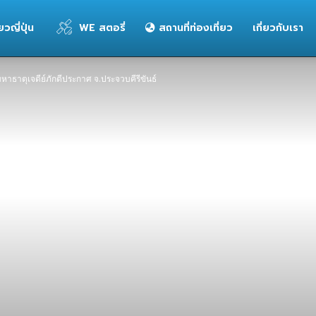
่ยวญี่ปุ่น
WE สตอรี่
สถานที่ท่องเที่ยว
เกี่ยวกับเรา
หาธาตุเจดีย์ภักดีประกาศ จ.ประจวบคีรีขันธ์