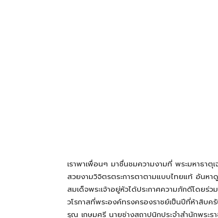
โรงแรม
แหล่ง
ท่อง
เที่ยว
เราพาเพื่อนๆ มาชื่นชมความงามที่ พระมหาธาตุเจ
ที่
สวยงามวิจิตรตระการตาตามแบบไทยแท้ อันหาดูไ
สมเด็จพระเจ้าอยู่หัวได้ประกาศความภักดีโดยร่วมใ
วโรกาสที่พระองค์ทรงครองราชย์เป็นปีที่ห้าสิบ
คุณ
รุณ เกษมศรี นายช่างสถาปนิกประจำสำนักพระรา