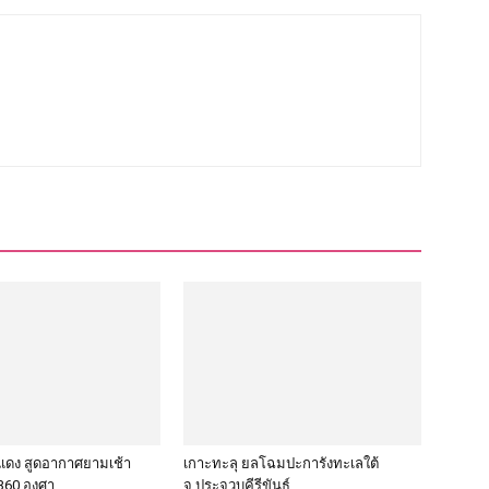
แดง สูดอากาศยามเช้า
เกาะทะลุ ยลโฉมปะการังทะเลใต้
360 องศา
จ.ประจวบคีรีขันธ์