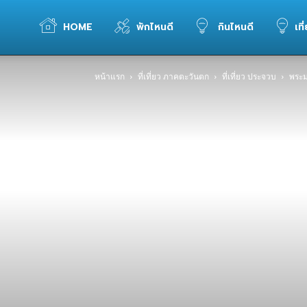
WELOVETOGO
HOME
พักไหนดี
กินไหนดี
เที
หน้าแรก
ที่เที่ยว ภาคตะวันตก
ที่เที่ยว ประจวบ
พระม
รวม
ข้อมูล
การ
ท่อง
เที่ยว