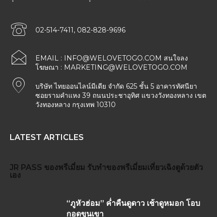
02-514-7411, 082-828-9696
EMAIL :
INFO@WELOVETOGO.COM
สนใจลง
โฆษณา :
MARKETING@WELOVETOGO.COM
บริษัท ไทยออนไลน์มีเดีย จำกัด 625 ชั้น 5 อาคารทัศนียา
ซอยรามคำแหง 39 ถนนประชาอุทิศ แขวงวังทองหลาง เขต
วังทองหลาง กรุงเทพ 10310
LATEST ARTICLES
JR PASS
ของพรีเมี่ยม
รับทำของพรีเมี่ยม
เที่ยวเฉิงตูด้วยตัว
เอง
“ภูหัวฮ่อม” ค่ำคืนดูดาว เช้าดูหมอก โอบ
กอดขุนเขา