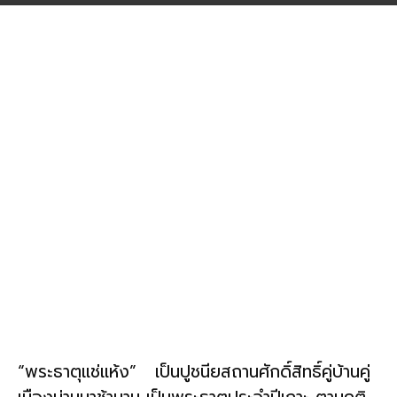
“พระธาตุแช่แห้ง” เป็นปูชนียสถานศักดิ์สิทธิ์คู่บ้านคู่