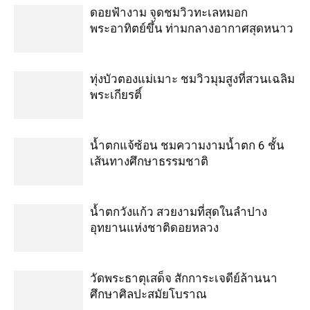
ดอยฟ้างาม จุดชมวิวทะเลหมอก
พระอาทิตย์ขึ้น ท่ามกลางอากาศสุดหนาว
ทุ่งบัวตองแม่เมาะ ชมวิวมุมสูงที่สวนเฉลิม
พระเกียรติ์
น้ำตกแจ้ซ้อน ชมความงามน้ำตก 6 ชั้น
เส้นทางศึกษาธรรมชาติ
น้ำตกวังแก้ว สวยงามที่สุดในลำปาง
อุทยานแห่งชาติดอยหลวง
วัดพระธาตุเสด็จ สักการะเจดีย์ล้านนา
ศึกษาศิลปะสมัยโบราณ