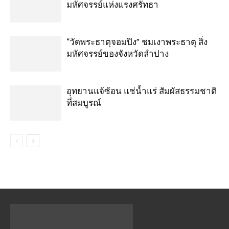
มหัศจรรย์แห่งแรงศรัทธา
“วัดพระธาตุจอมปิง” ชมเงาพระธาตุ สิ่ง
มหัศจรรย์ของจังหวัดลำปาง
อุทยานแจ้ซ้อน แช่น้ำแร่ สัมผัสธรรมชาติ
ที่สมบูรณ์