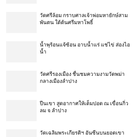
วัดศรีล้อม กราบศาลเจ้าพ่อมหายักษ์สาม
พันตน ใต้ต้นศรีมหาโพธิ์
น้ำพุร้อนแจ้ซ้อน อาบน้ำแร่ แช่ไข่ ส่องไอ
น้ำ
วัดศรีรองเมือง ชื่นชมความงามวัดพม่า
กลางเมืองลำปาง
ปีนเขา สูดอากาศให้เต็มปอด ณ เขื่อนกิ่ว
ลม จ.ลำปาง
วัดเฉลิมพระเกียรติฯ อันซีนบนยอดเขา