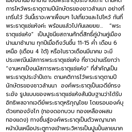
เมืองน่านมาช้านาน เป็นพระธาตุประจำปีเถาะ ตามคติ
การไหว้พระธาตุตามปีนักษัตรของชาวล้านนา อย่างที่
เกริ่นไว้ วันนี้เราจะพาเพื่อนๆ ไปเที่ยวและไปไหว้ กันที่
พระธาตุแช่แห้งค่ะ พร้อมแล้วไปกันเลยยย… “พระ
ธาตุแช่แห้ง” เป็นปูชนียสถานศักดิ์สิทธิ์คู่บ้านคู่เมือง
น่านมาช้านาน ทุกปีเมื่อถึงวันขึ้น 11-15 ค่ำ เดือน 6
เหนือ (เดือน 4 ใต้) หรือในราวเดือนมีนาคม จะมี
ประเพณีนมัสการพระธาตุแช่แห้ง ที่ชาวน่านเรียกว่า
“งานหกเป็งนมัสการพระธาตุแช่แห้ง” ที่สำคัญเป็น
พระธาตุประจำปีเถาะ ตามคติการไว้พระธาตุตามปี
นักษัตรของชาวล้านนา องค์พระธาตุเป็นเจดีย์ทรง
ระฆัง รูปแบบของพระธาตุแช่แห้งสันนิษฐานว่าได้รับ
อิทธิพลจากเจดีย์พระธาตุหริภุญไชย โดยรอบองค์บุ
ด้วยทองจังโก (ทองดอกบวบ ทองเหลืองผสม
ทองแดง) ทางขึ้นสู่องค์พระธาตุเป็นตัวพญานาค
หน้าบันเหนือประตูทางเข้าพระวิหารเป็นปูนปั้นลายนาค