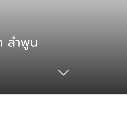
ท ลำพูน