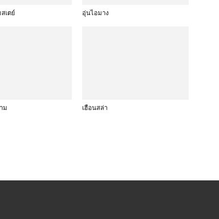
สเตย์
อุ่นไอมาง
งาม
เฮือนสล่า