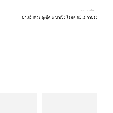
บทความถัดไป
บ้านฮิมห้วย ลุงปุ๊ด & ป้าเป็ง โฮมสเตย์แม่กำปอง