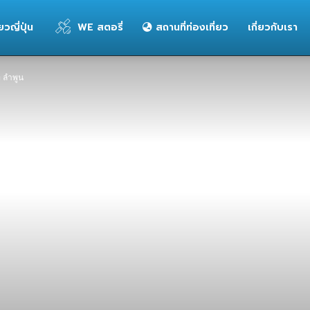
่ยวญี่ปุ่น
WE สตอรี่
สถานที่ท่องเที่ยว
เกี่ยวกับเรา
ท ลำพูน