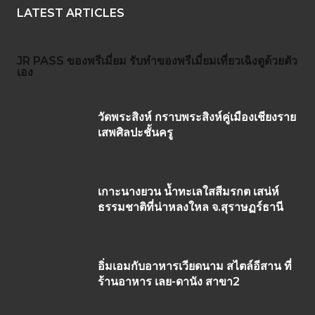
LATEST ARTICLES
JR PASS
ของพรีเมี่ยม
รับทำของพรีเมี่ยม
เที่ยวเฉิงตูด้วยตัว
เอง
วัดพระสิงห์ กราบพระสิงห์คู่เมืองเชียงราย
เสพศิลปะชั้นครู
เกาะนางยวน น้ำทะเลใสสีมรกต เสน่ห์
ธรรมชาติที่น่าหลงใหล จ.สุราษฏร์ธานี
อิ่มเอมกับอาหารเวียดนาม สไตล์อีสาน ที่
ร้านอาหาร เลย-ดานัง สาขา2