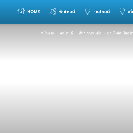
WELOVETOGO
HOME
พักไหนดี
กินไหนดี
เที
หน้าแรก
พักไหนดี
ที่พัก ภาคเหนือ
บ้านไพลิน รีสอร์
รวม
ข้อมูล
การ
ท่อง
เที่ยว