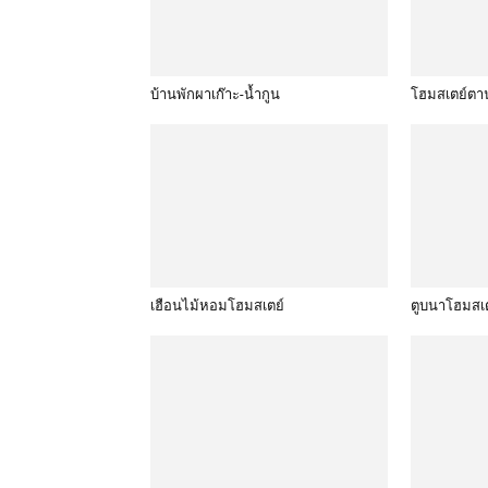
บ้านพักผาเก๊าะ-น้ำกูน
โฮมสเตย์ตา
เฮือนไม้หอมโฮมสเตย์
ตูบนาโฮมสเ