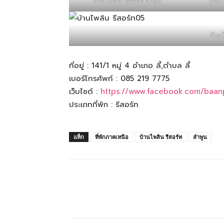
บ้านไพลิน รีสอร์ท ลำพูน
บ้านไ
สามารถ
บ้านไ
ที่อยู่ : 141/1 หมู่ 4 อำเภอ ลี้,ตำบล ลี้
เที่ยว
เบอร์โทรศัพท์ : 085 219 7775
เว็บไซต์ :
https://www.facebook.com/baanp
ประเภทที่พัก : รีสอร์ท
ด้วย
แท็ก
ที่พักภาคเหนือ
บ้านไพลิน รีสอร์ท
ลำพูน
ตัว
เอง