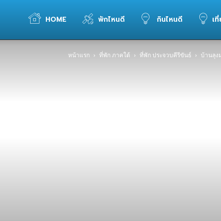
WELOVETOGO
HOME
พักไหนดี
กินไหนดี
เที
หน้าแรก
ที่พัก ภาคใต้
ที่พัก ประจวบคีรีขันธ์
บ้านลุง
รวม
ข้อมูล
การ
ท่อง
เที่ยว