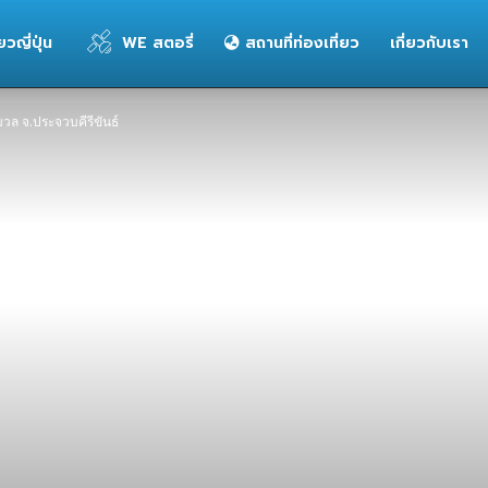
่ยวญี่ปุ่น
WE สตอรี่
สถานที่ท่องเที่ยว
เกี่ยวกับเรา
มวล จ.ประจวบคีรีขันธ์