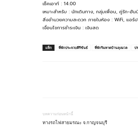
ทั้ง
เช็คเอาท์ : 14.00
เหมาะสำหรับ : นักเดินทาง, กลุ่มเพื่อน, คู่รัก-ฮั
สิ่งอำนวยความสะดวก ภายในห้อง : WiFi, แอร์ปรับอ
ใน
เงื่อนไขการชำระเงิน : เงินสด
แท็ก
ที่พักประจวบคีรีขันธ์
ที่พักริมหาดบ้านลุงมวล
ปร
ประเทศไทย
และ
ต่าง
บทความก่อนหน้านี้
ทางรถไฟสายมรณะ จ.กาญจนบุรี
ประเทศ