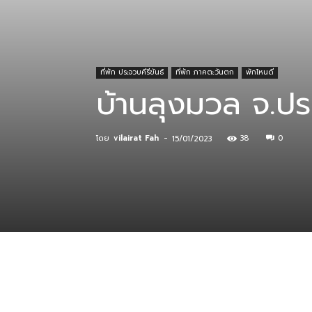
ที่
ที่พัก ประจวบคีรีขันธ์
ที่พัก ภาคตะวันตก
พักไหนดี
บ้านลุงมวล จ.ประ
กิน
โดย
vilairat Fah
-
38
0
15/01/2023
ร้าน
อาหาร
ที่พัก
แบ่งปัน