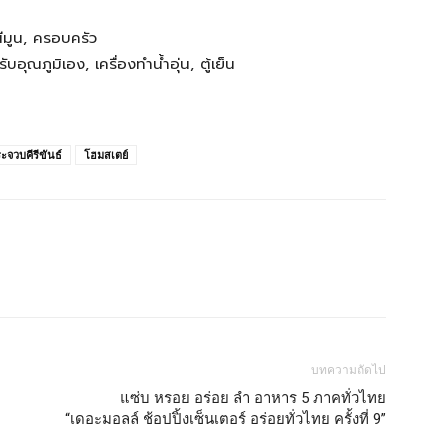
นนีมูน, ครอบครัว
ุณภูมิเอง, เครื่องทำน้ำอุ่น, ตู้เย็น
ะจวบคีรีขันธ์
โฮมสเตย์
บทความถัดไป
แซ่บ หรอย อร่อย ลำ อาหาร 5 ภาคทั่วไทย
“เดอะมอลล์ ช้อปปิ้งเซ็นเตอร์ อร่อยทั่วไทย ครั้งที่ 9”