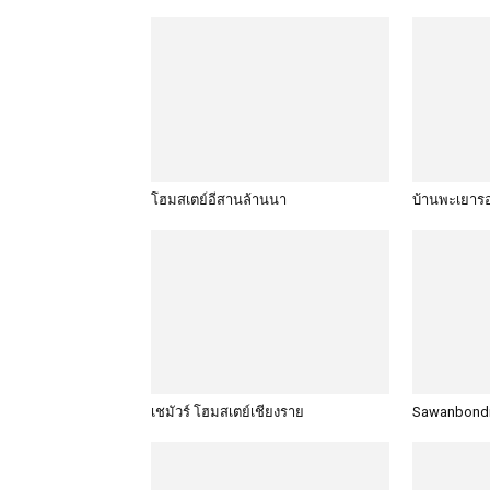
โฮมสเตย์อีสานล้านนา
บ้านพะเยาร
เชมัวร์ โฮมสเตย์เชียงราย
Sawanbondi