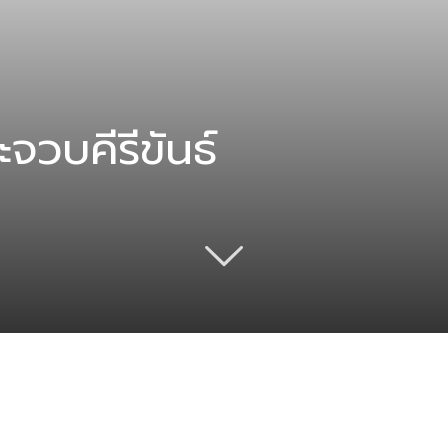
จวบคีรีขันธ์