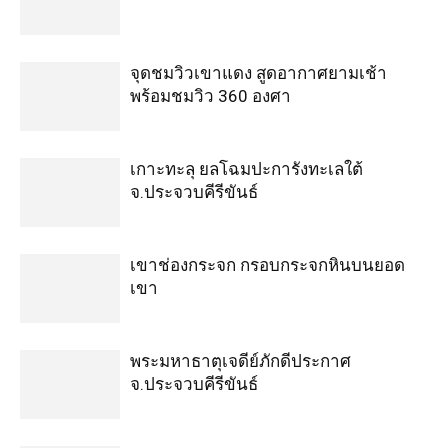
จุดชมวิวเขาแดง สูดอากาศยามเช้า
พร้อมชมวิว 360 องศา
เกาะทะลุ ยลโฉมปะการังทะเลใต้
จ.ประจวบคีรีขันธ์
เขาช่องกระจก กรอบกระจกหินบนยอด
เขา
พระมหาธาตุเจดีย์ภักดีประกาศ
จ.ประจวบคีรีขันธ์