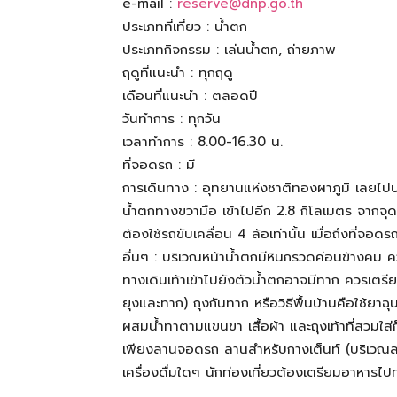
e-mail :
reserve@dnp.go.th
ทั้ง
ประเภทที่เที่ยว : น้ำตก
ประเภทกิจกรรม : เล่นน้ำตก, ถ่ายภาพ
ฤดูที่แนะนำ : ทุกฤดู
ใน
เดือนที่แนะนำ : ตลอดปี
วันทำการ : ทุกวัน
เวลาทำการ : 8.00-16.30 น.
ประเทศไทย
ที่จอดรถ : มี
การเดินทาง : อุทยานแห่งชาติทองผาภูมิ เลยไป
น้ำตกทางขวามือ เข้าไปอีก 2.8 กิโลเมตร จากจุด
และ
ต้องใช้รถขับเคลื่อน 4 ล้อเท่านั้น เมื่อถึงที่จอด
อื่นๆ : บริเวณหน้าน้ำตกมีหินกรวดค่อนข้างคม 
ทางเดินเท้าเข้าไปยังตัวน้ำตกอาจมีทาก ควรเตรีย
ต่าง
ยุงและทาก) ถุงกันทาก หรือวิธีพื้นบ้านคือใช้ยาฉุ
ผสมน้ำทาตามแขนขา เสื้อผ้า และถุงเท้าที่สวมใส่
เพียงลานจอดรถ ลานสำหรับกางเต็นท์ (บริเวณลาน
ประเทศ
เครื่องดื่มใดๆ นักท่องเที่ยวต้องเตรียมอาหารไป