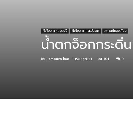
ที่
ที่เที่ยว กาญจนบุรี
ที่เที่ยว ภาคตะวันตก
สถานที่ท่องเที่ยว
น้ำตกจ็อกกระดิ่น
กิน
โดย
amporn kae
-
104
0
15/01/2023
ร้าน
อาหาร
ที่พัก
แบ่งปัน