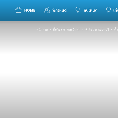
WELOVETOGO
HOME
พักไหนดี
กินไหนดี
เที
หน้าแรก
ที่เที่ยว ภาคตะวันตก
ที่เที่ยว กาญจนบุรี
น้
รวม
ข้อมูล
การ
ท่อง
เที่ยว