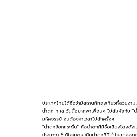
โรงแรม
แหล่ง
ท่อง
เที่ยว
ประเทศไทยได้ชื่อว่ามีสถานที่ท่องเที่ยวที่สวยง
ที่
น้ำตก ทะเล วันนี้อยากพาเพื่อนๆ ไปสัมผัสกับ “
มหัศจรรย์ จนต้องหาเวลาไปสักครั้งค่ะ
“น้ำตกจ๊อกกระดิ่น” คือน้ำตกที่มีชื่อเสียงโด่งด
คุณ
ประมาณ 5 กิโลเมตร เป็นน้ำตกที่มีน้ำไหลตลอดทั