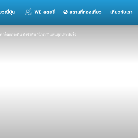
่ยวญี่ปุ่น
WE สตอรี่
สถานที่ท่องเที่ยว
เกี่ยวกับเรา
ำตกจ็อกกระดิ่น นั่งชิลริม “น้ำตก” แสนสุดประทับใจ