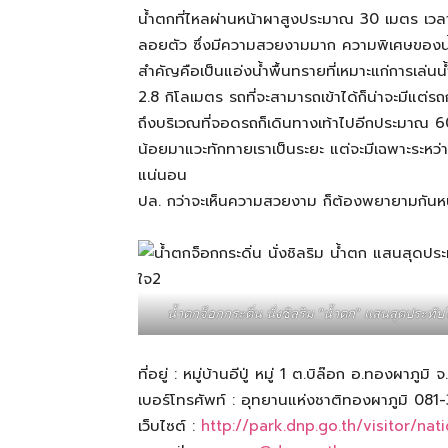
น้ำตกที่ไหลผ่านหน้าผาสูงประมาณ 30 เมตร เวลา
ลอยตัว ซึ่งมีความสวยงามมาก ความพิเศษของน้ำต
สามารถ
สำคัญคือเป็นแอ่งน้ำพื้นทรายที่เหมาะแก่การเล่
2.8 กิโลเมตร รถที่จะสามารถเข้าได้ก็น่าจะมีแต่ร
ถึงบริเวณที่จอดรถก็เดินทางเท้าไปอีกประมาณ
เที่ยว
น้อยมาแวะทักทายเราเป็นระยะ แต่จะมีเฉพาะระหว่า
แน่นอน
ปล. กว่าจะเห็นความสวยงาม ก็ต้องพยายามกันห
ด้วย
ตัว
น้ำตกจ็อกกระดิ่น นั่งชิลริม “น้ำตก” แสนสุดประทับ
ที่อยู่ : หมู่บ้านอีปู่ หมู่ 1 ต.บิล๊อก อ.ทองผาภูม
เอง
เบอร์โทรศัพท์ : อุทยานแห่งชาติทองผาภูมิ 08
เว็บไซต์ :
http://park.dnp.go.th/visitor/