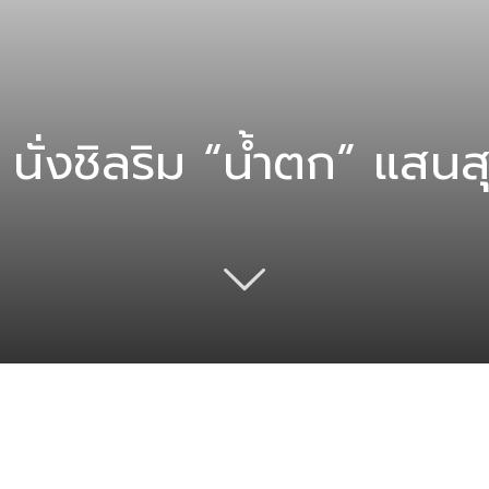
 นั่งชิลริม “น้ำตก” แสน