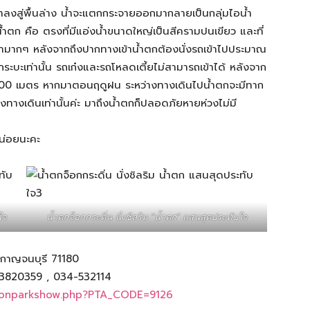
ลงสู่พื้นล่าง น้ำจะแตกกระจายออกมากลายเป็นกลุ่มไอน้ำ
ก คือ ตรงที่มีแอ่งน้ำขนาดใหญ่เป็นสีครามปนเขียว และที่
นน้ำมากๆ หลังจากถึงปากทางเข้าน้ำตกต้องนั่งรถเข้าไปประมาณ
ถกระบะเท่านั้น รถเก๋งและรถโหลดเตี้ยไม่สามารถเข้าได้ หลังจาก
 600 เมตร หากมาตอนฤดูฝน ระหว่างทางเดินไปน้ำตกจะมีทาก
งทางเดินเท่านั้นค่ะ มาถึงน้ำตกก็ปลอดภัยหายห่วงไม่มี
น่อยนะคะ
ใจ
น้ำตกจ็อกกระดิ่น นั่งชิลริม “น้ำตก” แสนสุดประทับใจ
ิ จ.กาญจนบุรี 71180
1-3820359 , 034-532114
nationparkshow.php?PTA_CODE=9126