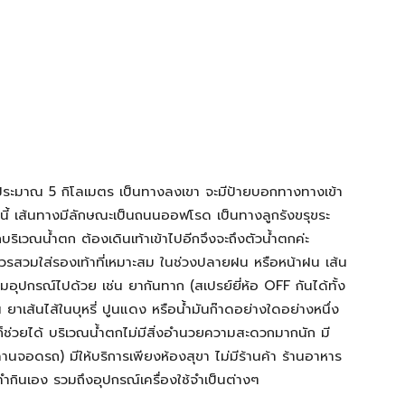
ประมาณ 5 กิโลเมตร เป็นทางลงเขา จะมีป้ายบอกทางทางเข้า
นี้ เส้นทางมีลักษณะเป็นถนนออฟโรด เป็นทางลูกรังขรุขระ
รถบริเวณน้ำตก ต้องเดินเท้าเข้าไปอีกจึงจะถึงตัวน้ำตกค่ะ
ควรสวมใส่รองเท้าที่เหมาะสม ในช่วงปลายฝน หรือหน้าฝน เส้น
มอุปกรณ์ไปด้วย เช่น ยากันทาก (สเปรย์ยี่ห้อ OFF กันได้ทั้ง
น ยาเส้นไส้ในบุหรี่ ปูนแดง หรือน้ำมันก๊าดอย่างใดอย่างหนึ่ง
ก็ช่วยได้ บริเวณน้ำตกไม่มีสิ่งอำนวยความสะดวกมากนัก มี
จอดรถ) มีให้บริการเพียงห้องสุขา ไม่มีร้านค้า ร้านอาหาร
ทำกินเอง รวมถึงอุปกรณ์เครื่องใช้จำเป็นต่างๆ