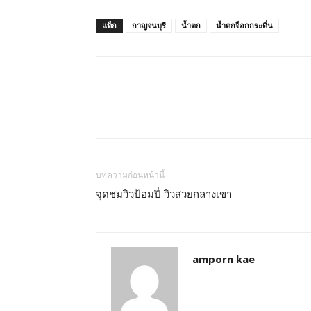
แท็ก
กาญจนบุรี
น้ำตก
น้ำตกจ็อกกระดิ่น
บทความก่อนหน้านี้
จุดชมวิวป้อมปี่ วิวสวยกลางเขา
amporn kae