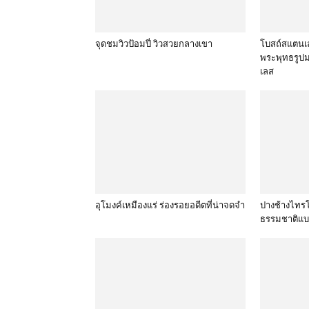
จุดชมวิวป้อมปี่ วิวสวยกลางเขา
โบสถ์สแตนเล
พระพุทธรูป
เลส
อุโมงค์เหมืองแร่ ร่องรอยอดีตที่น่าจดจำ
ปางช้างไทรโย
ธรรมชาติแบ