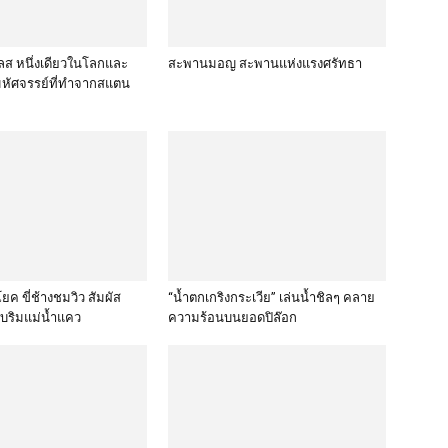
ส หนึ่งเดียวในโลกและ
สะพานมอญ สะพานแห่งแรงศรัทธา
มหัศจรรย์ที่ทำจากสแตน
ค ขี่ช้างชมวิว สัมผัส
“น้ำตกเกริงกระเวีย” เล่นน้ำชิลๆ คลาย
บริมแม่น้ำแคว
ความร้อนบนยอดปิล๊อก