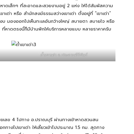
ชายหาดเล็กๆ ที่สะอาดและสวยงามอยู่ 2 แห่ง ให้ได้สัมผัสความ
ต่า หรือ สำนักสงฆ์ธรรมสว่างเขาเต่า ตั้งอยู่ที่ “เขาเต่า”
ใจสงบ มองออกไปเห็นทะเลอันกว้างใหญ่ สบายตา สบายใจ หรือ
ๆ ที่หาดตรงนี้ก็มีบ้านพักให้บริการหลายแบบ หลายราคาครับ
ถ้ำเขาเต่า จ.ประจวบคีรีขันธ์
มายเลข 4 ไปทาง อ.ปราณบุรี ผ่านทางเข้าหาดสวนสน
ทางไปเขาเต่า ให้เลี้ยวเข้าไปประมาณ 1.5 กม. สุดทาง