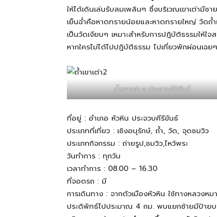
ให้ได้เดินเล่นรับลมเพลินๆ ซึ่งบริเวณเขาเต่ามี
เย็นฉ่ำคือหาดทรายน้อยและหาดทรายใหญ่ วัดถ้ำเขาเ
สามารถ
เป็นวัดเงียบๆ เหมาะสำหรับการปฎิบัติธรรมให้
หากใครไม่ได้ไปปฎิบัติธรรม ไปเที่ยวพักผ่อนเฉย
เที่ยว
ถ้ำเขาเต่า จ.ประจวบคีรีขันธ์
ด้วย
ที่อยู่ : อำเภอ หัวหิน ประจวบคีรีขันธ์
ประเภทที่เที่ยว : เชิงอนุรักษ์, ถ้ำ, วัด, จุดชมวิว
ตัว
ประเภทกิจกรรม : ถ่ายรูป,ชมวิว,ไหว้พระ
วันทำการ : ทุกวัน
เวลาทำการ : 08.00 – 16.30
ที่จอดรถ : มี
เอง
การเดินทาง : จากตัวเมืองหัวหิน ใช้ทางหลวงห
ประดิพัทธ์ไปประมาณ 4 กม. พบแยกซ้ายมีป้ายบอก