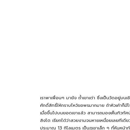
โรงแรม
แหล่ง
ท่อง
เที่ยว
เราพาเพื่อนๆ มายัง ถ้ำเขาเต่า ซึ่งเป็นวัดอยู่บนเ
ที่
ศักดิ์สิทธิ์ให้กราบไหว้ขอพรมากมาย ถ้าหิวเค้าก็ม
เมื่อขึ้นไปบนยอดเขาแล้ว สามารถมองเห็นทิวทัศ
สิงโต เรียกได้ว่าสวยงามจนหายเหนื่อยเลยทีเดียว
คุณ
ประมาณ 13 กิโลเมตร เป็นภูเขาเล็ก ๆ ที่หันหน้