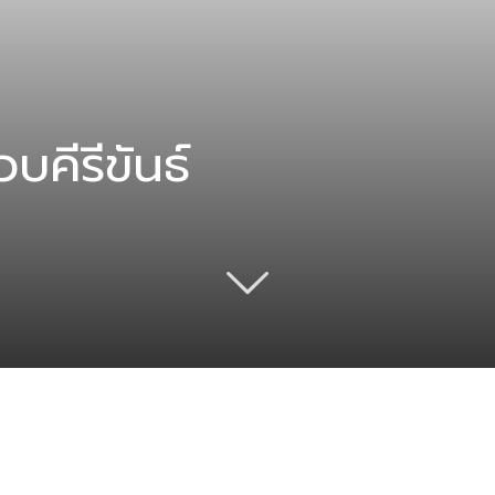
บคีรีขันธ์