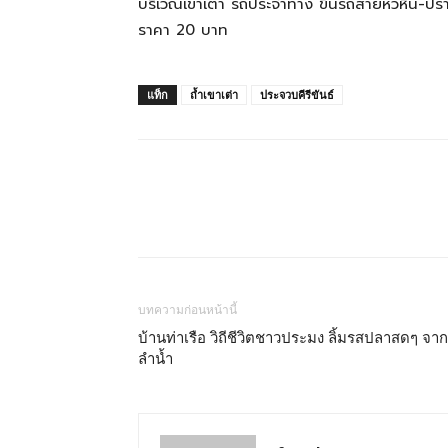
บริเวณเขาเต่า รถประจำทาง ขึ้นรถสายหัวหิน-ปราณ
ทั้ง
ราคา 20 บาท
ใน
แท็ก
ถ้ำเขาเต่า
ประจวบคีรีขันธ์
ประเทศไทย
และ
บทความก่อนหน้านี้
ต่าง
บ้านท่าเรือ วิถีชีวิตชาวประมง ลิ้มรสปลาสดๆ จาก
ลำน้ำ
ประเทศ