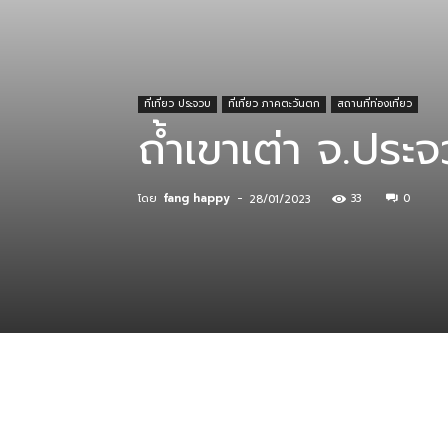
ที่
ที่เที่ยว ประจวบ
ที่เที่ยว ภาคตะวันตก
สถานที่ท่องเที่ยว
ถ้ำเขาเต่า จ.ประจว
กิน
โดย
fang happy
-
33
0
28/01/2023
ร้าน
อาหาร
ที่พัก
แบ่งปัน