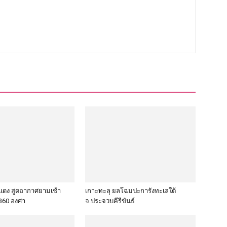
แดง สูดอากาศยามเช้า
เกาะทะลุ ยลโฉมปะการังทะเลใต้
360 องศา
จ.ประจวบคีรีขันธ์