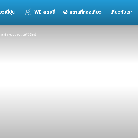
่ยวญี่ปุ่น
WE สตอรี่
สถานที่ท่องเที่ยว
เกี่ยวกับเรา
าเต่า จ.ประจวบคีรีขันธ์