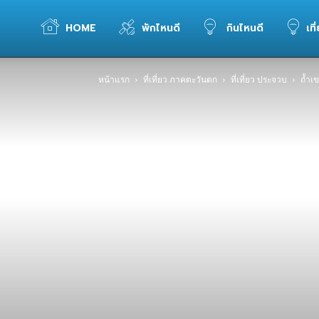
WELOVETOGO
HOME
พักไหนดี
กินไหนดี
เที
หน้าแรก
ที่เที่ยว ภาคตะวันตก
ที่เที่ยว ประจวบ
ถ้ำเข
รวม
ข้อมูล
การ
ท่อง
เที่ยว