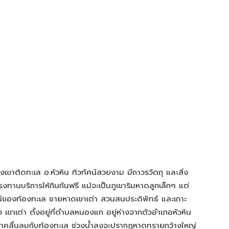
ชิงเขาติดทะเล อ.หัวหิน ทิวทัศน์สวยงาม มีถาวรวัตถุ และสิ่ง
ีโรงทานบริการให้กินกันฟรี แม้จะเป็นภูเขาริมหาดลูกเล็กๆ แต่
น์ของท้องทะเล ชายหาดเขาเต่า สวนสนประดิพัทธ์ และเกาะ
 เขาเต่า ตั้งอยู่ที่ตำบลหนองแก อยู่ห่างจากตัวอำเภอหัวหิน
าท้าคลื่นลมกับท้องทะเล ช่วงน้ำลงจะปรากฎหาดทรายกว้างใหญ่