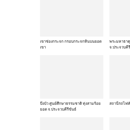
เขาช่องกระจก กรอบกระจกหินบนยอด
พระมหาธาตุเ
เขา
จ.ประจวบคีรี
บึงบัว ศูนย์ศึกษาธรรมชาติ ทุ่งสามร้อย
สถานีรถไฟหั
ยอด จ.ประจวบคีรีขันธ์