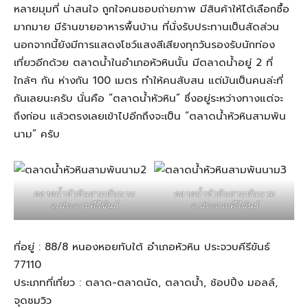
หลายมุมที่ น่าสนใจ ถูกใจคนชอบถ่ายภาพ มีสินค้าให้ได้เลือกซื้อ
มากมาย มีร้านขายอาหารพื้นบ้าน ที่นั่งรับประทานเป็นสัดส่วน
นอกจากนี้ยังมีการแสดงโชว์แสงสีเสียงทุกวันรองรับนักท่อง
เที่ยวอีกด้วย ตลาดน้ำในอำเภอหัวหินนั้น มีตลาดน้ำอยู่ 2 ที่
ใกล้ๆ กัน ห่างกัน 100 เมตร ทำให้คนสับสน แต่มันเป็นคนล่ะที่
กันเลยนะครับ นั่นคือ “ตลาดน้ำหัวหิน” ซึ่งอยู่ระหว่างทางแต่จะ
ถึงก่อน แล้วตรงเลยเข้าไปอีกถึงจะเป็น “ตลาดน้ำหัวหินสามพัน
นาม” ครับ
ตลาดน้ำหัวหินสามพันนาม
ตลาดน้ำหัวหินสามพันนาม
จ.ประจวบคีรีขันธ์
จ.ประจวบคีรีขันธ์
ที่อยู่ : 88/8 หนองหอยทับใต้ อำเภอหัวหิน ประจวบคีรีขันธ์
77110
ประเภทที่เที่ยว : ตลาด-ตลาดนัด, ตลาดน้ำ, ช้อปปิ้ง มอลล์,
จุดชมวิว