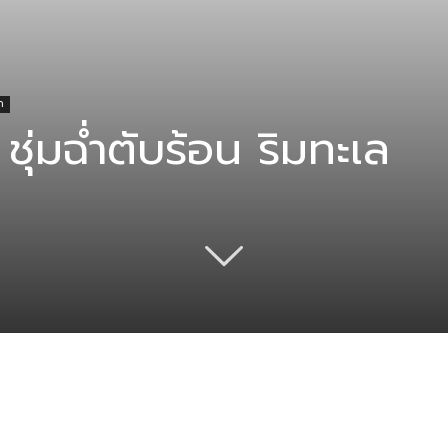
ก
ชุ่มฉ่ำตับร้อน ริมทะเล