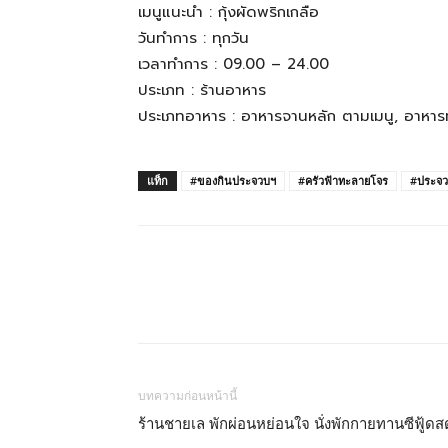
ทั้ง
เมนูแนะนำ : กุ้งผัดพริกเกลือ
วันทำการ : ทุกวัน
เวลาทำการ : 09.00 – 24.00
ใน
ประเภท : ร้านอาหาร
ประเภทอาหาร : อาหารจานหลัก ตามเมนู, อาหารทะ
ประเทศไทย
แท็ก
#ของกินประจวบฯ
#ครัวฟ้าทะลายโจร
#ประจวบ
และ
ต่าง
บทความก่อนหน้านี้
ประเทศ
ร้านชายเล พักผ่อนหย่อนใจ นั่งพักกายทานซีฟู้ดส