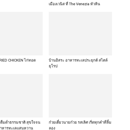
เมืองเวนิส ที่ The Venezia หัวหิน
IED CHICKEN ไก่ทอด
บ้านอิสระ อาหารทะเลประยุกต์ สไตล์
ยุโรป
้ด ดื่มด่ำธรรมชาติ สุขใจจน
ก๋วยเตี๋ยวนายก๋วย รสเลิศ เริ่ดทุกคำที่ลิ้ม
บอาหารทะเลแสนหวาน
ลอง