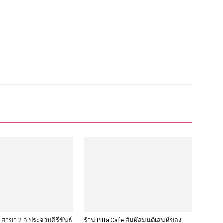
 สาขา 2 จ.ประจวบคีรีขันธ์
ร้าน Pitta Cafe สัมผัสมนต์เสน่ห์ของ