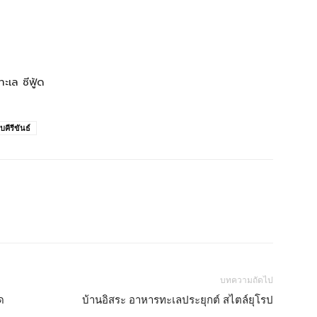
เล ซีฟู้ด
คีรีขันธ์
บทความถัดไป
ด
บ้านอิสระ อาหารทะเลประยุกต์ สไตล์ยุโรป