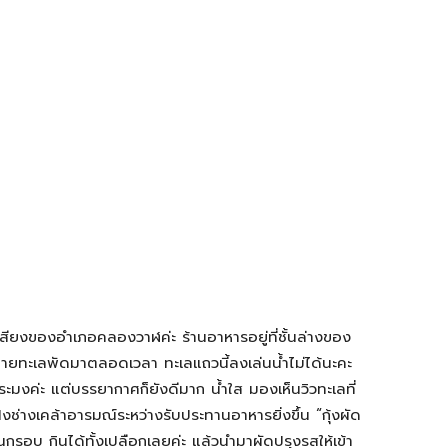
่อเสียงของอำเภอคลองวาฬค่ะ ร้านอาหารอยู่ที่ชั้นล่างของ
ายทะเลพัดมาตลอดเวลา ทะเลแถวนี้ลงเล่นน้ำไม่ได้นะคะ
ประมงค่ะ แต่บรรยากาศก็ยังดีมาก น้ำใส มองเห็นวิวทะเลที่
่งช่างเคล้าอารมณ์ระหว่างรับประทานอาหารยิ่งขึ้น “กุ้งผัด
นกรอบ กินได้ทั้งเปลือกเลยค่ะ แล้วนำมาผัดปรุงรสให้เข้า