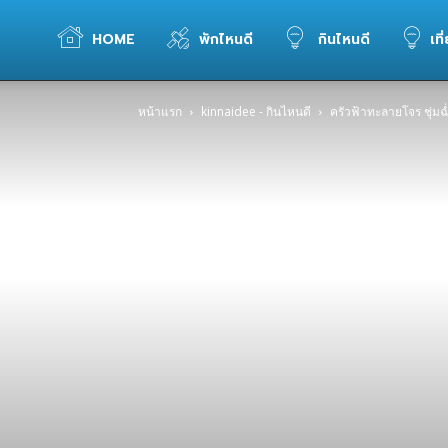
WELOVETOGO
HOME
พักไหนดี
กินไหนดี
เที
หน้าแรก
kinnaidee - กินไหนดี
ครัวฟ้าทะลายโจร ชุ่มฉ
รวม
ข้อมูล
การ
ท่อง
เที่ยว