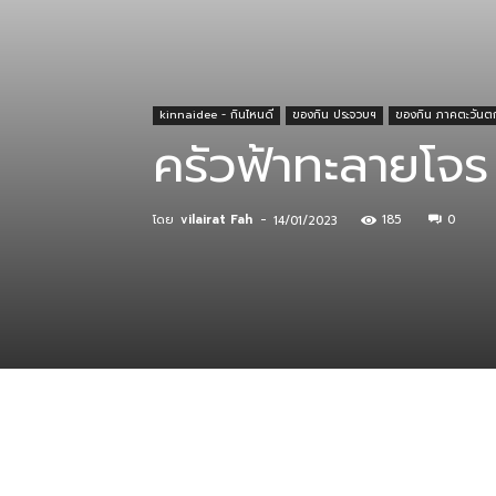
ที่
kinnaidee - กินไหนดี
ของกิน ประจวบฯ
ของกิน ภาคตะวันต
ครัวฟ้าทะลายโจร 
กิน
โดย
vilairat Fah
-
185
0
14/01/2023
ร้าน
อาหาร
ที่พัก
แบ่งปัน