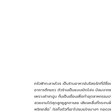
โรงแรม
แหล่ง
ท่อง
เที่ยว
ครัวฟ้าทะลายโจร เป็นร้านอาหารในรีสอร์ทที่มีชื
ที่
อาคารตึกแถว ตัวร้านเป็นแบบเปิดโล่ง มีลมจากช
เพราะเค้าเทปูน กั้นเป็นเขื่อนเพื่อทำอุตสาหกรรม
สวยงามได้สุดลูกหูลูกตาเลย เสียงคลื่นที่กระทบฝั
คุณ
พริกเกลือ” กุ้งทั้งตัวที่เอาไปชุบแป้งบางๆ ทอดจ